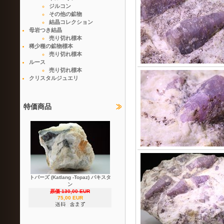
ジルコン
その他の鉱物
結晶コレクション
母岩つき結晶
売り切れ標本
稀少種の鉱物標本
売り切れ標本
ルース
売り切れ標本
クリスタルジュエリ
特価商品
トパーズ (Katlang -Topaz) パキスタ
ン
原価 130,00 EUR
75,00 EUR