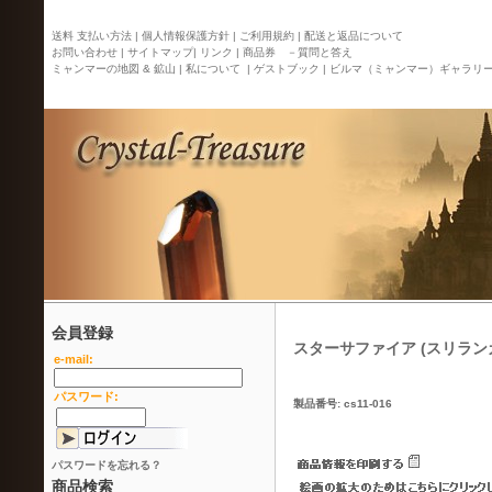
送料 支払い方法 |
個人情報保護方針 |
ご利用規約 |
配送と返品について
お問い合わせ |
サイトマップ
| リンク |
商品券 －質問と答え
ミャンマーの地図 & 鉱山 |
私について |
ゲストブック |
ビルマ（ミャンマー）ギャラリ
会員登録
スターサファイア (スリラン
e-mail:
パスワード:
製品番号: cs11-016
パスワードを忘れる？
商品検索