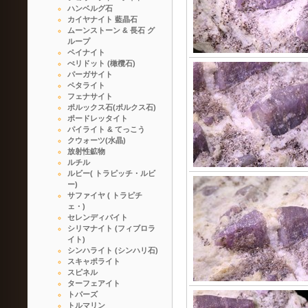
ハンベルグ石
カイヤナイト 藍晶石
ムーンストーン & 長石 グ
ループ
ペイナイト
ぺリドット (橄欖石)
パーガサイト
ペタライト
フェナサイト
ポルックス石(ポルクス石)
ポードレッタイト
パイライト & てっこう
クウォーツ(水晶)
放射性鉱物
ルチル
ルビー( トラピッチ・ルビ
ー)
サファイヤ ( トラピチ
ェ・)
セレンディバイト
シリマナイト (フィブロラ
イト)
シンハライト (シンハリ石)
スキャポライト
スピネル
ターフェアイト
トパーズ
トルマリン