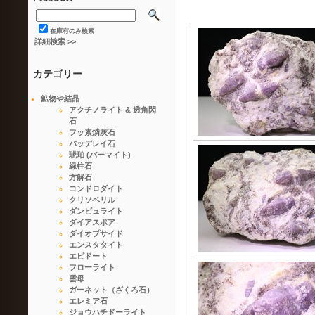
在庫有のみ検索
詳細検索 >>
カテゴリー
鉱物や結晶
アクチノライト & 透角閃
石
フッ素燐灰石
バッデレイ石
琥珀 (バーマイト)
緑柱石
方解石
コンドロダイト
クリソベリル
ダンビュライト
ダイアスポア
ダイオプサイド
エンスタタイト
エピドート
フローライト
雲母
ガーネット（ざくろ石）
エレミア石
ジョウハチドーライト