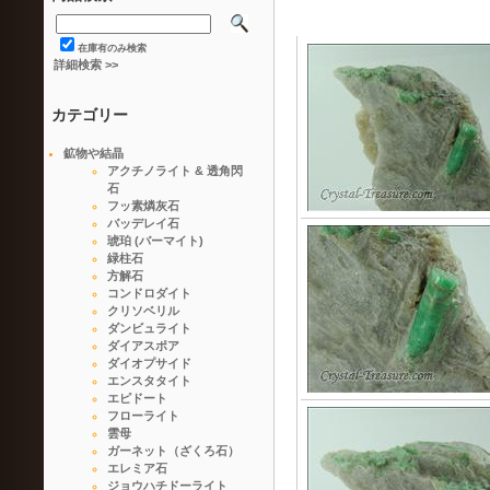
在庫有のみ検索
詳細検索 >>
カテゴリー
鉱物や結晶
アクチノライト & 透角閃
石
フッ素燐灰石
バッデレイ石
琥珀 (バーマイト)
緑柱石
方解石
コンドロダイト
クリソベリル
ダンビュライト
ダイアスポア
ダイオプサイド
エンスタタイト
エピドート
フローライト
雲母
ガーネット（ざくろ石）
エレミア石
ジョウハチドーライト