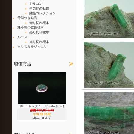
ジルコン
その他の鉱物
結晶コレクション
母岩つき結晶
売り切れ標本
稀少種の鉱物標本
売り切れ標本
ルース
売り切れ標本
クリスタルジュエリ
特価商品
ポードレッタイト (Poudretteite)
原価 280,00 EUR
220,00 EUR