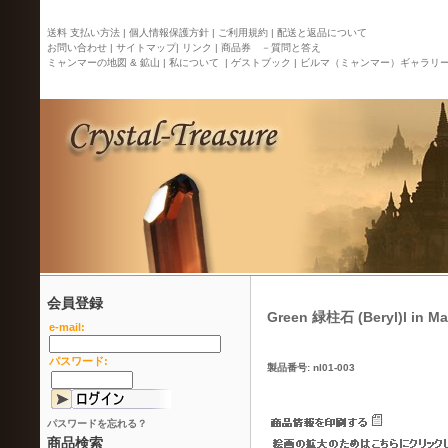
送料 支払い方法 |
個人情報保護方針 |
ご利用規約 |
配送と返品について
お問い合わせ |
サイトマップ
| リンク |
商品券 －質問と答え
ミャンマーの地図 & 鉱山 |
私について |
ゲストブック |
ビルマ（ミャンマー）ギャラリ
会員登録
Green 緑柱石 (Beryl)l in Ma
e-mail:
パスワード:
製品番号: nl01-003
パスワードを忘れる？
商品検索