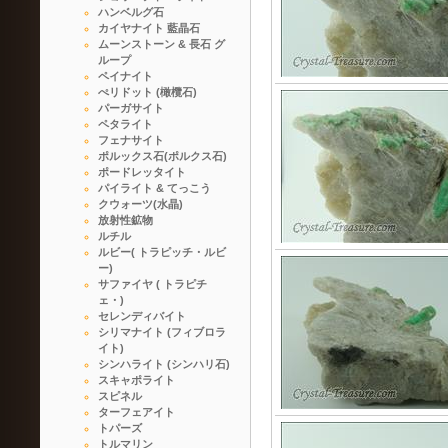
ハンベルグ石
カイヤナイト 藍晶石
ムーンストーン & 長石 グ
ループ
ペイナイト
ぺリドット (橄欖石)
パーガサイト
ペタライト
フェナサイト
ポルックス石(ポルクス石)
ポードレッタイト
パイライト & てっこう
クウォーツ(水晶)
放射性鉱物
ルチル
ルビー( トラピッチ・ルビ
ー)
サファイヤ ( トラピチ
ェ・)
セレンディバイト
シリマナイト (フィブロラ
イト)
シンハライト (シンハリ石)
スキャポライト
スピネル
ターフェアイト
トパーズ
トルマリン