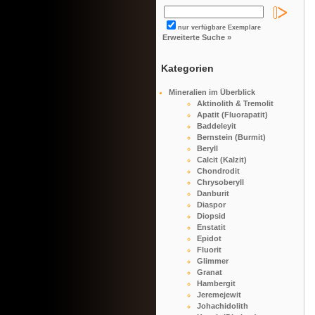
nur verfügbare Exemplare
Erweiterte Suche »
Kategorien
Mineralien im Überblick
Aktinolith & Tremolit
Apatit (Fluorapatit)
Baddeleyit
Bernstein (Burmit)
Beryll
Calcit (Kalzit)
Chondrodit
Chrysoberyll
Danburit
Diaspor
Diopsid
Enstatit
Epidot
Fluorit
Glimmer
Granat
Hambergit
Jeremejewit
Johachidolith