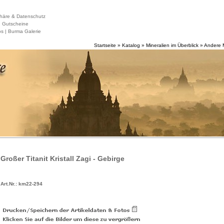
häre & Datenschutz
|
Gutscheine
s |
Burma Galerie
Startseite
»
Katalog
»
Mineralien im Überblick
»
Andere M
Großer Titanit Kristall Zagi - Gebirge
Art.Nr.: km22-294