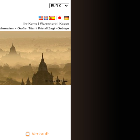
Ihr Konto
|
Warenkorb
|
Kasse
ineralien
»
Großer Titanit Kristall Zagi - Gebirge