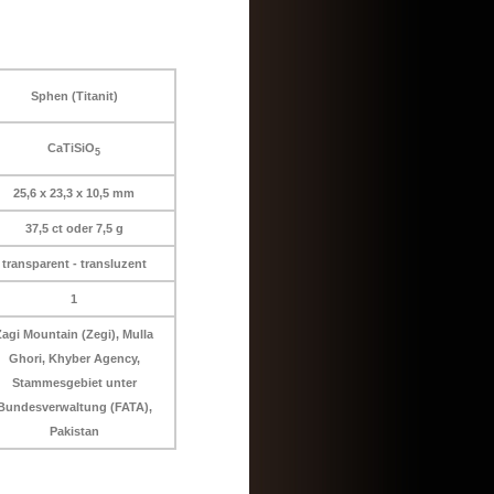
Sphen (Titanit)
CaTiSiO
5
25,6 x 23,3 x 10,5 mm
37,5 ct oder 7,5 g
transparent - transluzent
1
Zagi Mountain (Zegi), Mulla
Ghori, Khyber Agency,
Stammesgebiet unter
Bundesverwaltung (FATA),
Pakistan