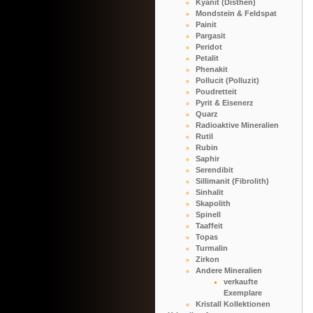
Kyanit (Disthen)
Mondstein & Feldspat
Painit
Pargasit
Peridot
Petalit
Phenakit
Pollucit (Polluzit)
Poudretteit
Pyrit & Eisenerz
Quarz
Radioaktive Mineralien
Rutil
Rubin
Saphir
Serendibit
Sillimanit (Fibrolith)
Sinhalit
Skapolith
Spinell
Taaffeit
Topas
Turmalin
Zirkon
Andere Mineralien
verkaufte
Exemplare
Kristall Kollektionen