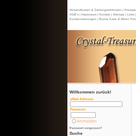
Versandkosten & Zahlungsmethoden |
Privatsp
AGB`s |
Impressum |
Kontakt
| Sitemap |
Links 
Kundenmeinungen |
Burma Karte & Minen Foto
Willkommen zurück!
eMail-Adresse:
Passwort:
Passwort vergessen?
Suche