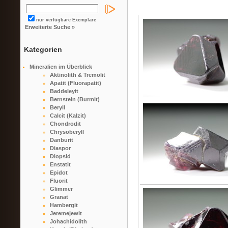
nur verfügbare Exemplare
Erweiterte Suche »
Kategorien
Mineralien im Überblick
Aktinolith & Tremolit
Apatit (Fluorapatit)
Baddeleyit
Bernstein (Burmit)
Beryll
Calcit (Kalzit)
Chondrodit
Chrysoberyll
Danburit
Diaspor
Diopsid
Enstatit
Epidot
Fluorit
Glimmer
Granat
Hambergit
Jeremejewit
Johachidolith