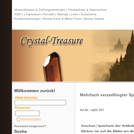
Versandkosten & Zahlungsmethoden |
Privatsphäre & Datenschutz
AGB`s |
Impressum |
Kontakt
| Sitemap |
Links |
Gutscheine
Kundenmeinungen |
Burma Karte & Minen Fotos |
Burma Galerie
Willkommen zurück!
Mehrfach verzwillingter Spi
eMail-Adresse:
Passwort:
Art.Nr.: mj02-767
Passwort vergessen?
Suche