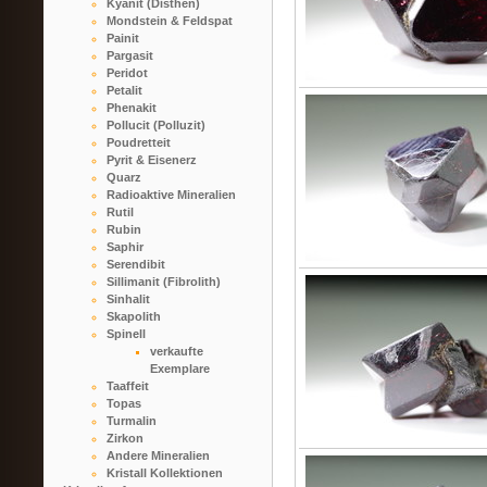
Kyanit (Disthen)
Mondstein & Feldspat
Painit
Pargasit
Peridot
Petalit
Phenakit
Pollucit (Polluzit)
Poudretteit
Pyrit & Eisenerz
Quarz
Radioaktive Mineralien
Rutil
Rubin
Saphir
Serendibit
Sillimanit (Fibrolith)
Sinhalit
Skapolith
Spinell
verkaufte
Exemplare
Taaffeit
Topas
Turmalin
Zirkon
Andere Mineralien
Kristall Kollektionen