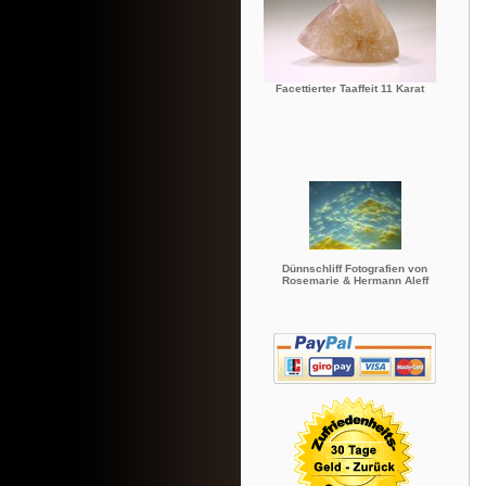
Facettierter Taaffeit 11 Karat
Dünnschliff Fotografien von
Rosemarie & Hermann Aleff