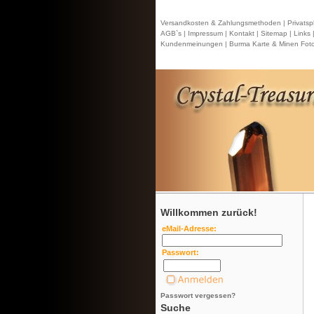
Versandkosten & Zahlungsmethoden |
Privatsp
AGB`s |
Impressum |
Kontakt
| Sitemap |
Links 
Kundenmeinungen |
Burma Karte & Minen Foto
Willkommen zurück!
eMail-Adresse:
Passwort:
Passwort vergessen?
Suche