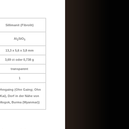
Sillimanit (Fibrolit)
Al
SiO
2
5
13,3 x 5,6 x 3,8 mm
3,69 ct oder 0,738 g
transparent
1
hngaing (Ohn Gaing; Ohn
Kai), Dorf in der Nähe von
Mogok, Burma (Myanmar))