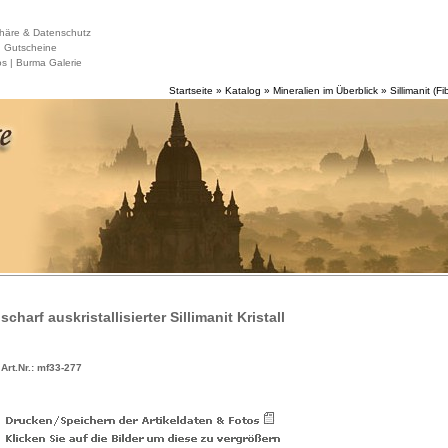
häre & Datenschutz
|
Gutscheine
s |
Burma Galerie
Startseite
»
Katalog
»
Mineralien im Überblick
»
Sillimanit (Fib
scharf auskristallisierter Sillimanit Kristall
Art.Nr.: mf33-277