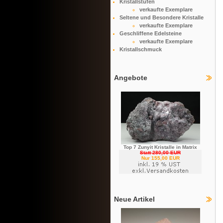
Kristallstufen
verkaufte Exemplare
Seltene und Besondere Kristalle
verkaufte Exemplare
Geschliffene Edelsteine
verkaufte Exemplare
Kristallschmuck
Angebote
Top 7 Zunyit Kristalle in Matrix
Statt 280,00 EUR
Nur 155,00 EUR
Neue Artikel