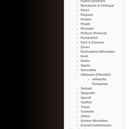
Kyanit (Disthen)
Mondstein & Feldspat
Painit
Pargasit
Peridot
Petalit
Phenakit
Pollucit (Polluzit)
Poudretteit
Pyrit & Eisenerz
Quarz
Radioaktive Mineralien
Rutil
Rubin
Saphir
Serendibit
Sillimanit (Fibrolith)
verkaufte
Exemplare
Sinhalit
Skapolith
Spinell
Taaffeit
Topas
Turmalin
Zirkon
Andere Mineralien
Kristall Kollektionen