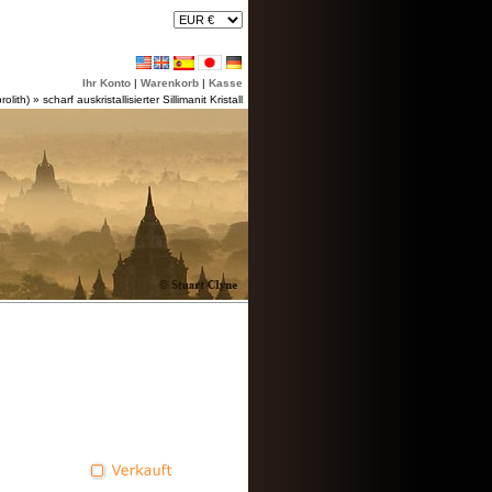
Ihr Konto
|
Warenkorb
|
Kasse
rolith)
»
scharf auskristallisierter Sillimanit Kristall