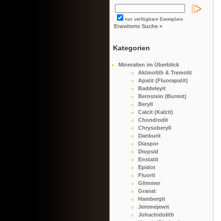
nur verfügbare Exemplare
Erweiterte Suche »
Kategorien
Mineralien im Überblick
Aktinolith & Tremolit
Apatit (Fluorapatit)
Baddeleyit
Bernstein (Burmit)
Beryll
Calcit (Kalzit)
Chondrodit
Chrysoberyll
Danburit
Diaspor
Diopsid
Enstatit
Epidot
Fluorit
Glimmer
Granat
Hambergit
Jeremejewit
Johachidolith