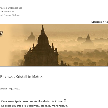
häre & Datenschutz
|
Gutscheine
s |
Burma Galerie
Startseite
»
Ka
Phenakit Kristall in Matrix
Art.Nr.: mj03-621