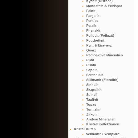
Kyanit (Disthen)
Mondstein & Feldspat
Painit
Pargasit
Peridot
Petalit
Phenakit
Pollucit (Polluzit)
Poudretteit
Pyrit & Eisenerz
Quarz
Radioaktive Mineralien
Rutil
Rubin
Saphir
Serendibit
Sillimanit (Fibrolith)
Sinhalit
Skapolith
Spinell
Taaffeit
Topas
Turmalin
Zirkon
Andere Mineralien
Kristall Kollektionen
Kristallstufen
verkaufte Exemplare