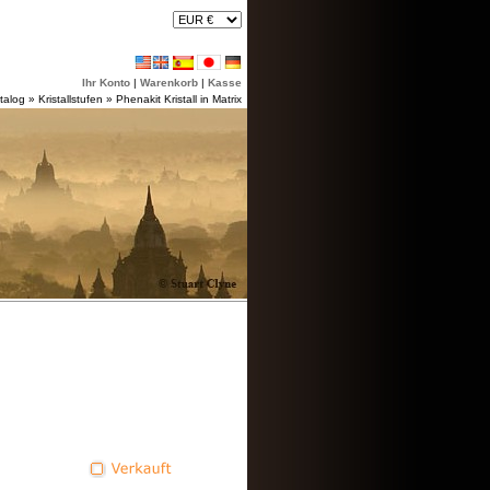
Ihr Konto
|
Warenkorb
|
Kasse
talog
»
Kristallstufen
»
Phenakit Kristall in Matrix