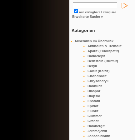
nur verfügbare Exemplare
Erweiterte Suche »
Kategorien
Mineralien im Überblick
Aktinolith & Tremolit
Apatit (Fluorapatit)
Baddeleyit
Bernstein (Burmit)
Beryll
Calcit (Kalzit)
Chondrodit
Chrysoberyll
Danburit
Diaspor
Diopsid
Enstatit
Epidot
Fluorit
Glimmer
Granat
Hambergit
Jeremejewit
Johachidolith