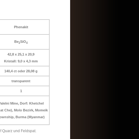
Phenakit
Be
SiO
2
4
42,8 x 25,1 x 20,9
Kristall: 9,0 x 4,3 mm
140,4 ct oder 28,08 g
transparent
1
alelni Mine, Dorf: Khetchel
at Che), Molo Bezirk, Momeik
ownship, Burma (Myanmar)
uf Quarz und Feldspat.