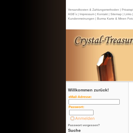
Versandkosten & Zahlungsmethoden |
Privatsp
AGB`s |
Impressum |
Kontakt
| Sitemap |
Links 
Kundenmeinungen |
Burma Karte & Minen Foto
Willkommen zurück!
eMail-Adresse:
Passwort:
Passwort vergessen?
Suche