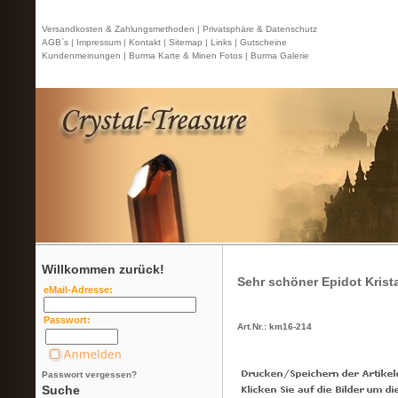
Versandkosten & Zahlungsmethoden |
Privatsphäre & Datenschutz
AGB`s |
Impressum |
Kontakt
| Sitemap |
Links |
Gutscheine
Kundenmeinungen |
Burma Karte & Minen Fotos |
Burma Galerie
Willkommen zurück!
Sehr schöner Epidot Krista
eMail-Adresse:
Passwort:
Art.Nr.: km16-214
Passwort vergessen?
Suche