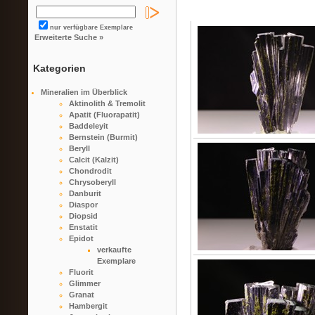
nur verfügbare Exemplare
Erweiterte Suche »
Kategorien
Mineralien im Überblick
Aktinolith & Tremolit
Apatit (Fluorapatit)
Baddeleyit
Bernstein (Burmit)
Beryll
Calcit (Kalzit)
Chondrodit
Chrysoberyll
Danburit
Diaspor
Diopsid
Enstatit
Epidot
verkaufte
Exemplare
Fluorit
Glimmer
Granat
Hambergit