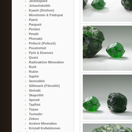
Jeremejewit
Johachidolith
Kyanit (Disthen)
Mondstein & Feldspat
Painit
Pargasit
Peridot
Petalit
Phenakit
Pollucit (Polluzit)
Poudretteit
Pyrit & Eisenerz
Quarz
Radioaktive Mineralien
Rutil
Rubin
Saphir
Serendibit
Sillimanit (Fibrolith)
Sinhalit
Skapolith
Spinell
Taaffeit
Topas
Turmalin
Zirkon
Andere Mineralien
Kristall Kollektionen