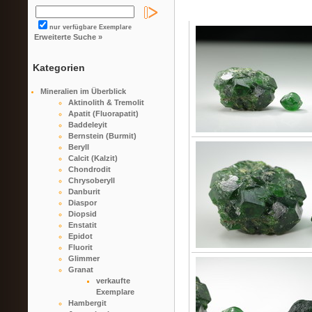
nur verfügbare Exemplare
Erweiterte Suche »
Kategorien
Mineralien im Überblick
Aktinolith & Tremolit
Apatit (Fluorapatit)
Baddeleyit
Bernstein (Burmit)
Beryll
Calcit (Kalzit)
Chondrodit
Chrysoberyll
Danburit
Diaspor
Diopsid
Enstatit
Epidot
Fluorit
Glimmer
Granat
verkaufte
Exemplare
Hambergit