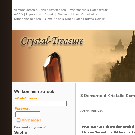
Versandkosten & Zahlungsmethoden |
Privatsphäre & Datenschutz
AGB`s |
Impressum |
Kontakt
| Sitemap |
Links |
Gutscheine
Kundenmeinungen |
Burma Karte & Minen Fotos |
Burma Galerie
Willkommen zurück!
3 Demantoid Kristalle Ker
eMail-Adresse:
Passwort:
Art.Nr.: mdi-036
Passwort vergessen?
Suche