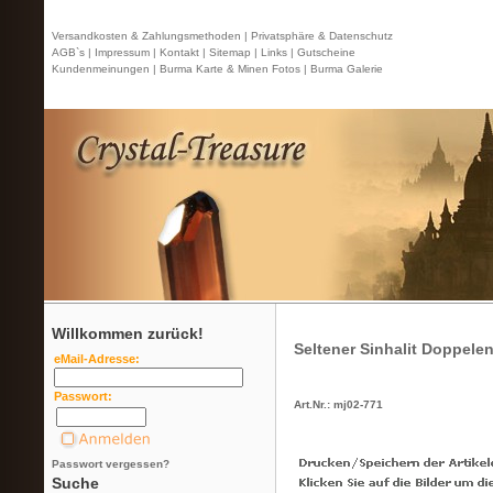
Versandkosten & Zahlungsmethoden |
Privatsphäre & Datenschutz
AGB`s |
Impressum |
Kontakt
| Sitemap |
Links |
Gutscheine
Kundenmeinungen |
Burma Karte & Minen Fotos |
Burma Galerie
Willkommen zurück!
Seltener Sinhalit Doppelen
eMail-Adresse:
Passwort:
Art.Nr.: mj02-771
Passwort vergessen?
Suche