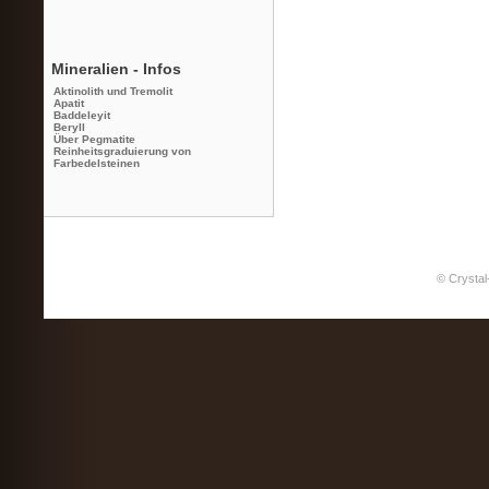
Mineralien - Infos
Aktinolith und Tremolit
Apatit
Baddeleyit
Beryll
Über Pegmatite
Reinheitsgraduierung von
Farbedelsteinen
© Crystal