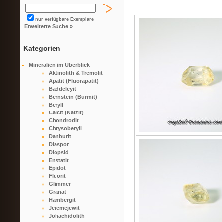
nur verfügbare Exemplare
Erweiterte Suche »
Kategorien
Mineralien im Überblick
Aktinolith & Tremolit
Apatit (Fluorapatit)
Baddeleyit
Bernstein (Burmit)
Beryll
Calcit (Kalzit)
Chondrodit
Chrysoberyll
Danburit
Diaspor
Diopsid
Enstatit
Epidot
Fluorit
Glimmer
Granat
Hambergit
Jeremejewit
Johachidolith