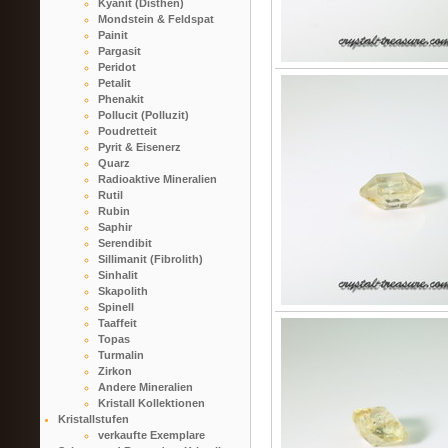
Kyanit (Disthen)
Mondstein & Feldspat
Painit
Pargasit
Peridot
Petalit
Phenakit
Pollucit (Polluzit)
Poudretteit
Pyrit & Eisenerz
Quarz
Radioaktive Mineralien
Rutil
Rubin
Saphir
Serendibit
Sillimanit (Fibrolith)
Sinhalit
Skapolith
Spinell
Taaffeit
Topas
Turmalin
Zirkon
Andere Mineralien
Kristall Kollektionen
Kristallstufen
verkaufte Exemplare