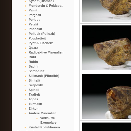
Kyanit (Disthen)
Mondstein & Feldspat
Painit
Pargasit
Peridot
Petalit
Phenakit
Pollucit (Polluzit)
Poudretteit
Pyrit & Eisenerz
Quarz
Radioaktive Mineralien
Rutil
Rubin
Saphir
Serendibit
Sillimanit (Fibrolith)
Sinhalit
Skapolith
Spinell
Taaffeit
Topas
Turmalin
Zirkon
Andere Mineralien
verkaufte
Exemplare
Kristall Kollektionen