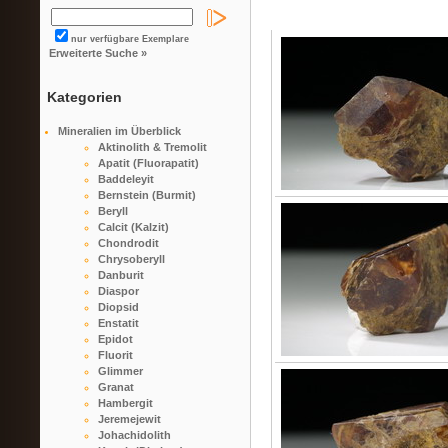
nur verfügbare Exemplare
Erweiterte Suche »
Kategorien
Mineralien im Überblick
Aktinolith & Tremolit
Apatit (Fluorapatit)
Baddeleyit
Bernstein (Burmit)
Beryll
Calcit (Kalzit)
Chondrodit
Chrysoberyll
Danburit
Diaspor
Diopsid
Enstatit
Epidot
Fluorit
Glimmer
Granat
Hambergit
Jeremejewit
Johachidolith