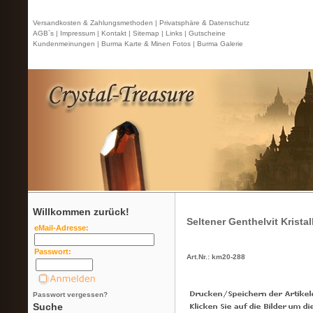
Versandkosten & Zahlungsmethoden |
Privatsphäre & Datenschutz
AGB`s |
Impressum |
Kontakt
| Sitemap |
Links |
Gutscheine
Kundenmeinungen |
Burma Karte & Minen Fotos |
Burma Galerie
Willkommen zurück!
Seltener Genthelvit Kristal
eMail-Adresse:
Passwort:
Art.Nr.: km20-288
Passwort vergessen?
Suche