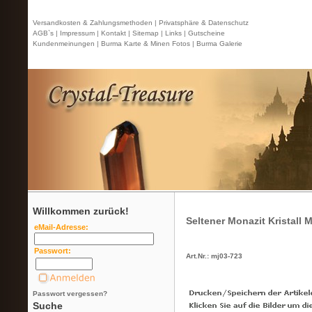
Versandkosten & Zahlungsmethoden |
Privatsphäre & Datenschutz
AGB`s |
Impressum |
Kontakt
| Sitemap |
Links |
Gutscheine
Kundenmeinungen |
Burma Karte & Minen Fotos |
Burma Galerie
Willkommen zurück!
Seltener Monazit Kristall
eMail-Adresse:
Passwort:
Art.Nr.: mj03-723
Passwort vergessen?
Suche