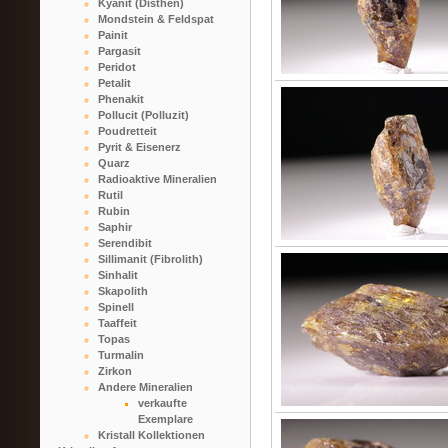
Kyanit (Disthen)
Mondstein & Feldspat
Painit
Pargasit
Peridot
Petalit
Phenakit
Pollucit (Polluzit)
Poudretteit
Pyrit & Eisenerz
Quarz
Radioaktive Mineralien
Rutil
Rubin
Saphir
Serendibit
Sillimanit (Fibrolith)
Sinhalit
Skapolith
Spinell
Taaffeit
Topas
Turmalin
Zirkon
Andere Mineralien
verkaufte
Exemplare
Kristall Kollektionen