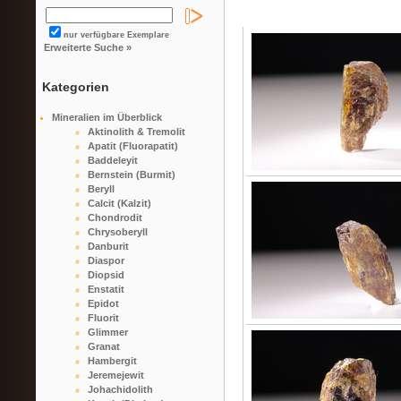
nur verfügbare Exemplare
Erweiterte Suche »
Kategorien
Mineralien im Überblick
Aktinolith & Tremolit
Apatit (Fluorapatit)
Baddeleyit
Bernstein (Burmit)
Beryll
Calcit (Kalzit)
Chondrodit
Chrysoberyll
Danburit
Diaspor
Diopsid
Enstatit
Epidot
Fluorit
Glimmer
Granat
Hambergit
Jeremejewit
Johachidolith