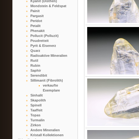
Kyanit (Disthen)
Mondstein & Feldspat
Painit
Pargasit
Peridot
Petalit
Phenakit
Pollucit (Polluzit)
Poudretteit
Pyrit & Eisenerz
Quarz
Radioaktive Mineralien
Rutil
Rubin
Saphir
Serendibit
Sillimanit (Fibrolith)
verkaufte
Exemplare
Sinhalit
Skapolith
Spinell
Taaffeit
Topas
Turmalin
Zirkon
Andere Mineralien
Kristall Kollektionen