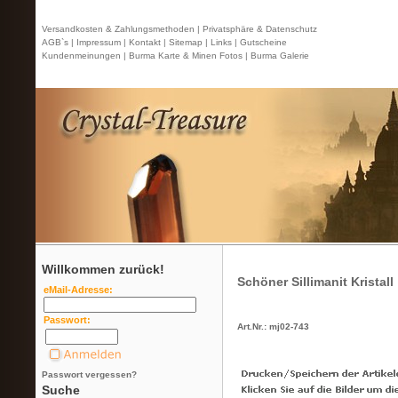
Versandkosten & Zahlungsmethoden |
Privatsphäre & Datenschutz
AGB`s |
Impressum |
Kontakt
| Sitemap |
Links |
Gutscheine
Kundenmeinungen |
Burma Karte & Minen Fotos |
Burma Galerie
Willkommen zurück!
Schöner Sillimanit Kristall
eMail-Adresse:
Passwort:
Art.Nr.: mj02-743
Passwort vergessen?
Suche