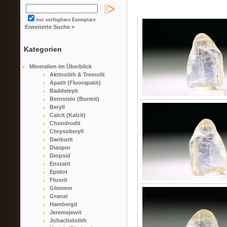
nur verfügbare Exemplare
Erweiterte Suche »
Kategorien
Mineralien im Überblick
Aktinolith & Tremolit
Apatit (Fluorapatit)
Baddeleyit
Bernstein (Burmit)
Beryll
Calcit (Kalzit)
Chondrodit
Chrysoberyll
Danburit
Diaspor
Diopsid
Enstatit
Epidot
Fluorit
Glimmer
Granat
Hambergit
Jeremejewit
Johachidolith