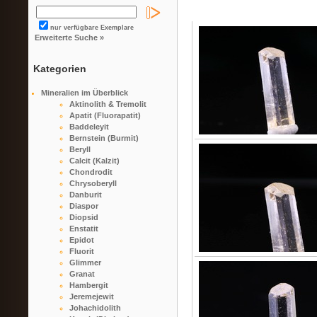
nur verfügbare Exemplare
Erweiterte Suche »
Kategorien
Mineralien im Überblick
Aktinolith & Tremolit
Apatit (Fluorapatit)
Baddeleyit
Bernstein (Burmit)
Beryll
Calcit (Kalzit)
Chondrodit
Chrysoberyll
Danburit
Diaspor
Diopsid
Enstatit
Epidot
Fluorit
Glimmer
Granat
Hambergit
Jeremejewit
Johachidolith