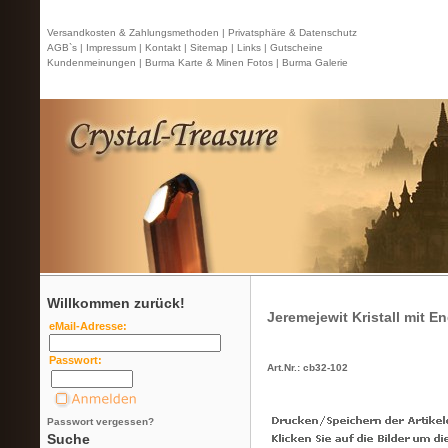
Versandkosten & Zahlungsmethoden |
Privatsphäre & Datenschutz
AGB`s |
Impressum |
Kontakt
| Sitemap |
Links |
Gutscheine
Kundenmeinungen |
Burma Karte & Minen Fotos |
Burma Galerie
Willkommen zurück!
Jeremejewit Kristall mit E
eMail-Adresse:
Passwort:
Art.Nr.: cb32-102
Passwort vergessen?
Suche