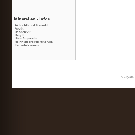
Mineralien - Infos
Aktinolith und Tremolit
Apatit
Baddeleyit
Beryll
Über Pegmatite
Reinheitsgraduierung von
Farbedelsteinen
© Crystal