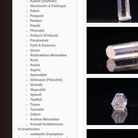
Kyanit (Disthen)
Mondstein & Feldspat
Painit
Pargasit
Peridot
Petalit
Phenakit
Pollucit (Polluzit)
Poudretteit
Pyrit & Eisenerz
Quarz
Radioaktive Mineralien
Rutil
Rubin
Saphir
Serendibit
Sillimanit (Fibrolith)
Sinhalit
Skapolith
Spinell
Taaffeit
Topas
Turmalin
Zirkon
Andere Mineralien
Kristall Kollektionen
Kristallstufen
verkaufte Exemplare