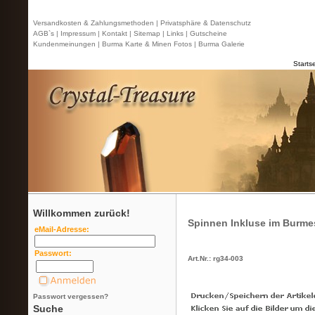
Versandkosten & Zahlungsmethoden |
Privatsphäre & Datenschutz
AGB`s |
Impressum |
Kontakt
| Sitemap |
Links |
Gutscheine
Kundenmeinungen |
Burma Karte & Minen Fotos |
Burma Galerie
Startse
Willkommen zurück!
Spinnen Inkluse im Burme
eMail-Adresse:
Passwort:
Art.Nr.: rg34-003
Passwort vergessen?
Suche