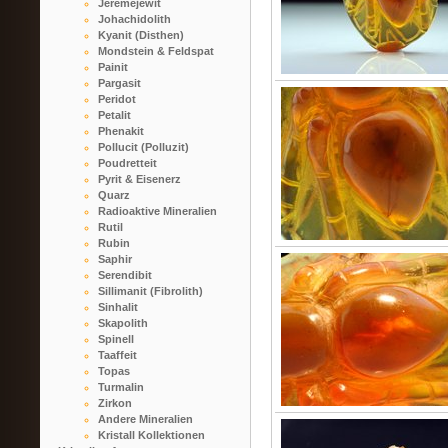
Jeremejewit
Johachidolith
Kyanit (Disthen)
Mondstein & Feldspat
Painit
Pargasit
Peridot
Petalit
Phenakit
Pollucit (Polluzit)
Poudretteit
Pyrit & Eisenerz
Quarz
Radioaktive Mineralien
Rutil
Rubin
Saphir
Serendibit
Sillimanit (Fibrolith)
Sinhalit
Skapolith
Spinell
Taaffeit
Topas
Turmalin
Zirkon
Andere Mineralien
Kristall Kollektionen