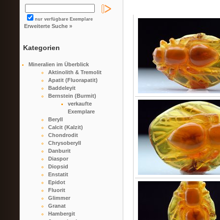
nur verfügbare Exemplare
Erweiterte Suche »
Kategorien
Mineralien im Überblick
Aktinolith & Tremolit
Apatit (Fluorapatit)
Baddeleyit
Bernstein (Burmit)
verkaufte
Exemplare
Beryll
Calcit (Kalzit)
Chondrodit
Chrysoberyll
Danburit
Diaspor
Diopsid
Enstatit
Epidot
Fluorit
Glimmer
Granat
Hambergit