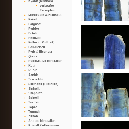
Kyanit (Disthen)
verkaufte
Exemplare
Mondstein & Feldspat
Painit
Pargasit
Peridot
Petalit
Phenakit
Pollucit (Polluzit)
Poudretteit
Pyrit & Eisenerz
Quarz
Radioaktive Mineralien
Rutil
Rubin
Saphir
Serendibit
Sillimanit (Fibrolith)
Sinhalit
Skapolith
Spinell
Taaffeit
Topas
Turmalin
Zirkon
Andere Mineralien
Kristall Kollektionen