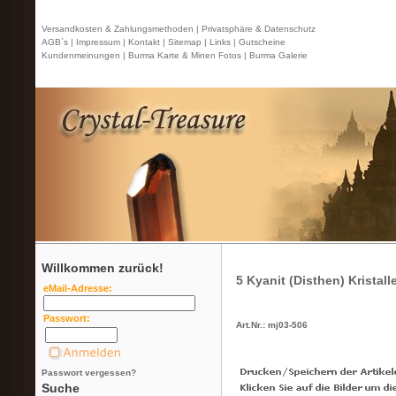
Versandkosten & Zahlungsmethoden |
Privatsphäre & Datenschutz
AGB`s |
Impressum |
Kontakt
| Sitemap |
Links |
Gutscheine
Kundenmeinungen |
Burma Karte & Minen Fotos |
Burma Galerie
Willkommen zurück!
5 Kyanit (Disthen) Kristall
eMail-Adresse:
Passwort:
Art.Nr.: mj03-506
Passwort vergessen?
Suche