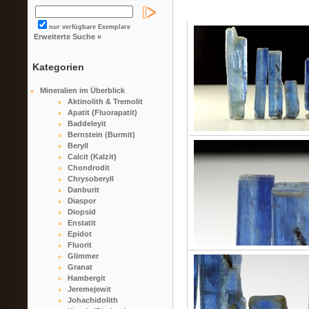
nur verfügbare Exemplare
Erweiterte Suche »
Kategorien
Mineralien im Überblick
Aktinolith & Tremolit
Apatit (Fluorapatit)
Baddeleyit
Bernstein (Burmit)
Beryll
Calcit (Kalzit)
Chondrodit
Chrysoberyll
Danburit
Diaspor
Diopsid
Enstatit
Epidot
Fluorit
Glimmer
Granat
Hambergit
Jeremejewit
Johachidolith