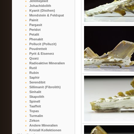
Jeremejewit
Johachidolith
Kyanit (Disthen)
Mondstein & Feldspat
Painit
Pargasit
Peridot
Petalit
Phenakit
Pollucit (Polluzit)
Poudretteit
Pyrit & Eisenerz
Quarz
Radioaktive Mineralien
Rutil
Rubin
Saphir
Serendibit
Sillimanit (Fibrolith)
Sinhalit
Skapolith
Spinell
Taaffeit
Topas
Turmalin
Zirkon
Andere Mineralien
Kristall Kollektionen