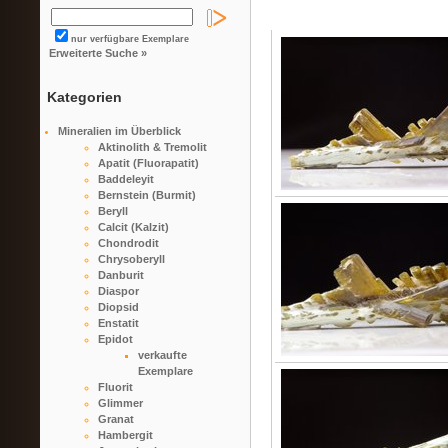
nur verfügbare Exemplare
Erweiterte Suche »
Kategorien
Mineralien im Überblick
Aktinolith & Tremolit
Apatit (Fluorapatit)
Baddeleyit
Bernstein (Burmit)
Beryll
Calcit (Kalzit)
Chondrodit
Chrysoberyll
Danburit
Diaspor
Diopsid
Enstatit
Epidot
verkaufte
Exemplare
Fluorit
Glimmer
Granat
Hambergit