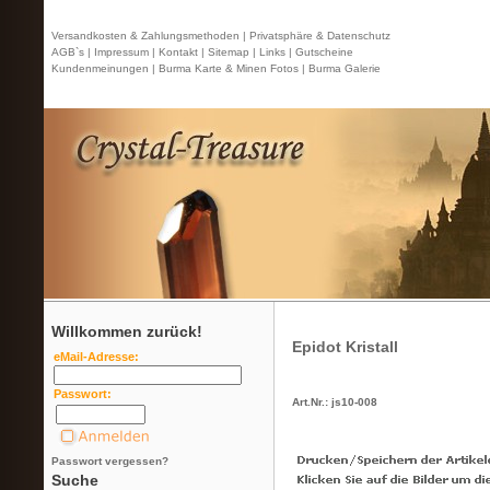
Versandkosten & Zahlungsmethoden |
Privatsphäre & Datenschutz
AGB`s |
Impressum |
Kontakt
| Sitemap |
Links |
Gutscheine
Kundenmeinungen |
Burma Karte & Minen Fotos |
Burma Galerie
Willkommen zurück!
Epidot Kristall
eMail-Adresse:
Passwort:
Art.Nr.: js10-008
Passwort vergessen?
Suche