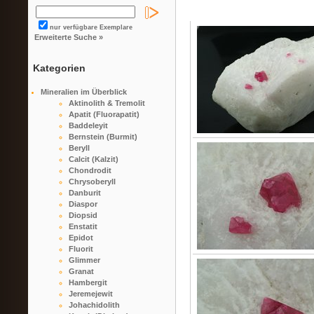
nur verfügbare Exemplare
Erweiterte Suche »
Kategorien
Mineralien im Überblick
Aktinolith & Tremolit
Apatit (Fluorapatit)
Baddeleyit
Bernstein (Burmit)
Beryll
Calcit (Kalzit)
Chondrodit
Chrysoberyll
Danburit
Diaspor
Diopsid
Enstatit
Epidot
Fluorit
Glimmer
Granat
Hambergit
Jeremejewit
Johachidolith