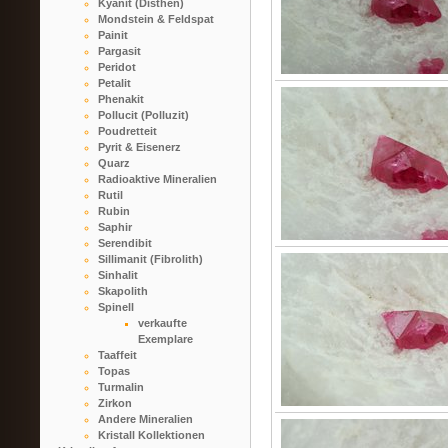
Kyanit (Disthen)
Mondstein & Feldspat
Painit
Pargasit
Peridot
Petalit
Phenakit
Pollucit (Polluzit)
Poudretteit
Pyrit & Eisenerz
Quarz
Radioaktive Mineralien
Rutil
Rubin
Saphir
Serendibit
Sillimanit (Fibrolith)
Sinhalit
Skapolith
Spinell
verkaufte
Exemplare
Taaffeit
Topas
Turmalin
Zirkon
Andere Mineralien
Kristall Kollektionen