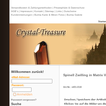
Versandkosten & Zahlungsmethoden |
Privatsphäre & Datenschutz
AGB`s |
Impressum |
Kontakt
| Sitemap |
Links |
Gutscheine
Kundenmeinungen |
Burma Karte & Minen Fotos |
Burma Galerie
Startse
Willkommen zurück!
Spinell Zwilling in Matrix 
eMail-Adresse:
Passwort:
Art.Nr.: nl01-018
Passwort vergessen?
Suche