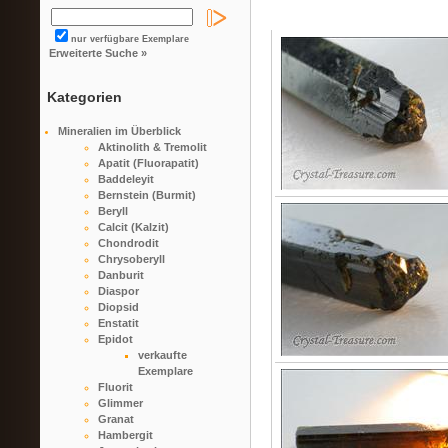
nur verfügbare Exemplare
Erweiterte Suche »
Kategorien
Mineralien im Überblick
Aktinolith & Tremolit
Apatit (Fluorapatit)
Baddeleyit
Bernstein (Burmit)
Beryll
Calcit (Kalzit)
Chondrodit
Chrysoberyll
Danburit
Diaspor
Diopsid
Enstatit
Epidot
verkaufte
Exemplare
Fluorit
Glimmer
Granat
Hambergit