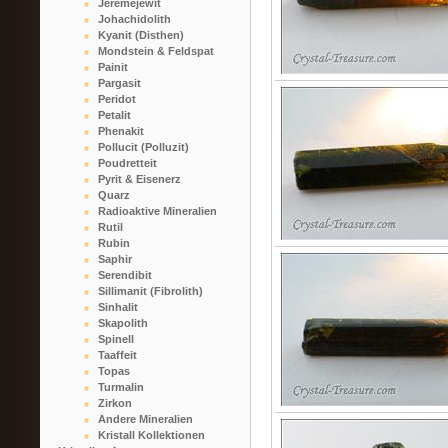
Jeremejewit
Johachidolith
Kyanit (Disthen)
Mondstein & Feldspat
Painit
Pargasit
Peridot
Petalit
Phenakit
Pollucit (Polluzit)
Poudretteit
Pyrit & Eisenerz
Quarz
Radioaktive Mineralien
Rutil
Rubin
Saphir
Serendibit
Sillimanit (Fibrolith)
Sinhalit
Skapolith
Spinell
Taaffeit
Topas
Turmalin
Zirkon
Andere Mineralien
Kristall Kollektionen