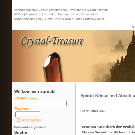
Versandkosten & Zahlungsmethoden |
Privatsphäre & Datenschutz
AGB`s |
Impressum |
Kontakt
| Sitemap |
Links |
Gutscheine
Kundenmeinungen |
Burma Karte & Minen Fotos |
Burma Galerie
St
Willkommen zurück!
Epidot Kristall mit Abschl
eMail-Adresse:
Passwort:
Art.Nr.: mj01-841
Passwort vergessen?
Suche