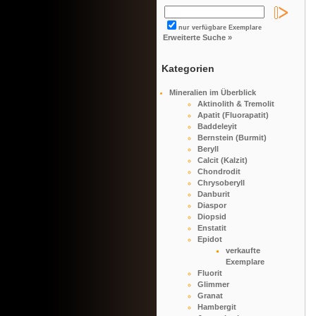
nur verfügbare Exemplare
Erweiterte Suche »
Kategorien
Mineralien im Überblick
Aktinolith & Tremolit
Apatit (Fluorapatit)
Baddeleyit
Bernstein (Burmit)
Beryll
Calcit (Kalzit)
Chondrodit
Chrysoberyll
Danburit
Diaspor
Diopsid
Enstatit
Epidot
verkaufte
Exemplare
Fluorit
Glimmer
Granat
Hambergit