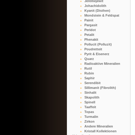
Jeremejewit
Johachidolith
Kyanit (Disthen)
Mondstein & Feldspat
Painit
Pargasit
Peridot
Petalit
Phenakit
Pollucit (Polluzit)
Poudretteit
Pyrit & Eisenerz
Quarz
Radioaktive Mineralien
Rutil
Rubin
Saphir
Serendibit
Sillimanit (Fibrolith)
Sinhalit
Skapolith
Spinell
Taaffeit
Topas
Turmalin
Zirkon
Andere Mineralien
Kristall Kollektionen