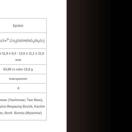
Epidot
3+
Al,Fe
,Cr)
[O|OH|SiO
|Si
O
]
3
4
2
7
x 11,9 x 9,3 - 12,6 x 11,1 x 11,0
mm
63,99 ct oder 12,8 g
transparent
4
maw (Tawhmaw; Taw Maw),
yina-Mogaung Bezirk, Kachin
te, Nord- Burma (Myanmar)