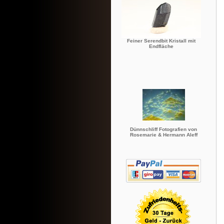
Feiner Serendbit Kristall mit
Endfläche
Dünnschliff Fotografien von
Rosemarie & Hermann Aleff