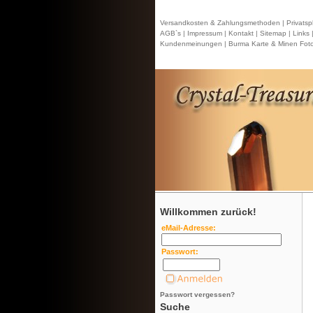
Versandkosten & Zahlungsmethoden |
Privatsp
AGB`s |
Impressum |
Kontakt
| Sitemap |
Links 
Kundenmeinungen |
Burma Karte & Minen Foto
Willkommen zurück!
eMail-Adresse:
Passwort:
Passwort vergessen?
Suche