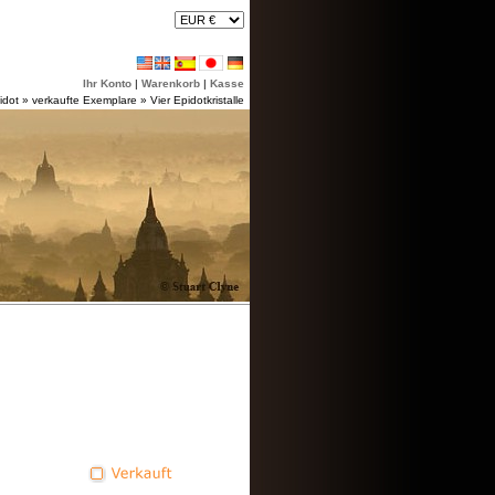
Ihr Konto
|
Warenkorb
|
Kasse
idot
»
verkaufte Exemplare
»
Vier Epidotkristalle