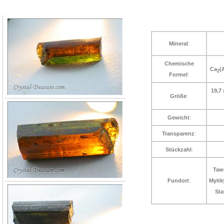
Mineral
:
Chemische
Ca
(
2
Formel
:
19,7 
Größe
:
Gewicht
:
Transparenz
:
Stückzahl
:
Taw
Fundort
:
Myitk
Sta