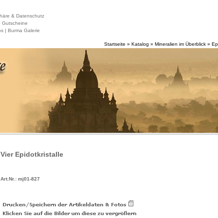
häre & Datenschutz
|
Gutscheine
s |
Burma Galerie
Startseite
»
Katalog
»
Mineralien im Überblick
»
Ep
Vier Epidotkristalle
Art.Nr.: mj01-827