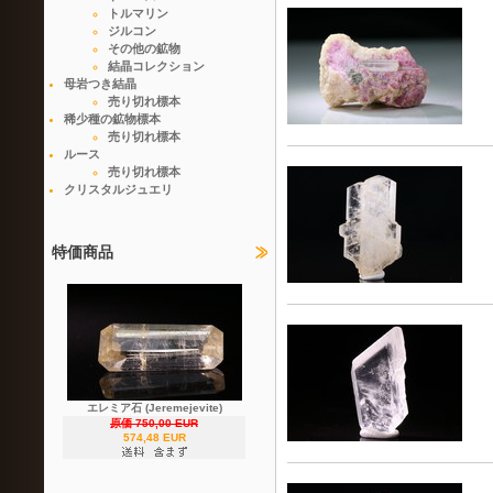
トルマリン
ジルコン
その他の鉱物
結晶コレクション
母岩つき結晶
売り切れ標本
稀少種の鉱物標本
売り切れ標本
ルース
売り切れ標本
クリスタルジュエリ
特価商品
エレミア石 (Jeremejevite)
原価 750,00 EUR
574,48 EUR