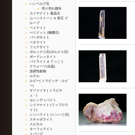
ハンベルグ石
売り切れ標本
カイヤナイト 藍晶石
ムーンストーン & 長石 グ
ループ
ペイナイト
ぺリドット (橄欖石)
パーガサイト
ペタライト
フェナサイト
ポルックス石(ポルクス石)
ポードレッタイト
パイライト & てっこう
クウォーツ(水晶)
放射性鉱物
ルチル
ルビー( トラピッチ・ルビ
ー)
サファイヤ ( トラピチ
ェ・)
セレンディバイト
シリマナイト (フィブロラ
イト)
シンハライト (シンハリ石)
スキャポライト
スピネル
ターフェアイト
トパーズ