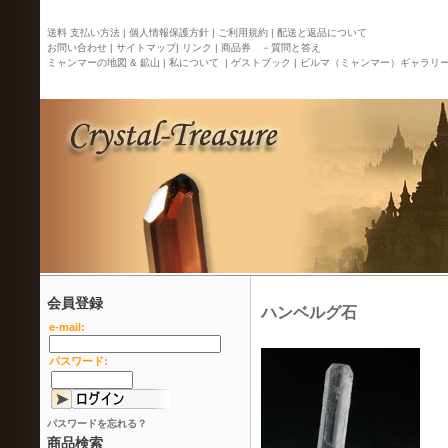
送料 支払い方法 |
個人情報保護方針 |
ご利用規約 |
配送と返品について
お問い合わせ |
サイトマップ
| リンク |
商品券 －質問と答え
ミャンマーの地図 & 鉱山 |
私について |
ゲストブック |
ビルマ（ミャンマー）ギャラリ
会員登録
ハンベルグ石
e-mail:
パスワード:
パスワードを忘れる？
商品検索