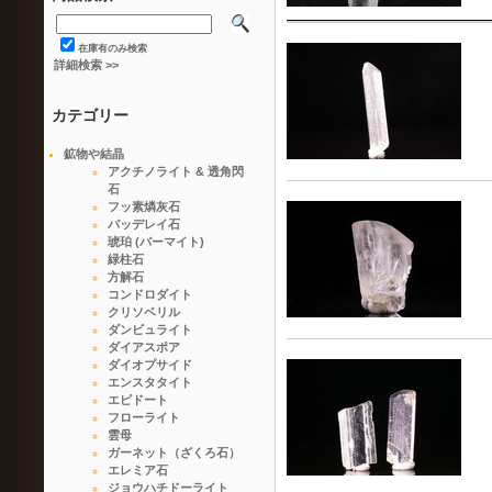
在庫有のみ検索
詳細検索 >>
カテゴリー
鉱物や結晶
アクチノライト & 透角閃
石
フッ素燐灰石
バッデレイ石
琥珀 (バーマイト)
緑柱石
方解石
コンドロダイト
クリソベリル
ダンビュライト
ダイアスポア
ダイオプサイド
エンスタタイト
エピドート
フローライト
雲母
ガーネット（ざくろ石）
エレミア石
ジョウハチドーライト