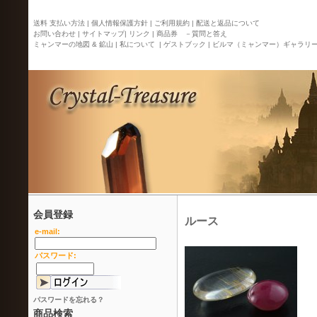
送料 支払い方法 |
個人情報保護方針 |
ご利用規約 |
配送と返品について
お問い合わせ |
サイトマップ
| リンク |
商品券 －質問と答え
ミャンマーの地図 & 鉱山 |
私について |
ゲストブック |
ビルマ（ミャンマー）ギャラリ
会員登録
ルース
e-mail:
パスワード:
パスワードを忘れる？
商品検索