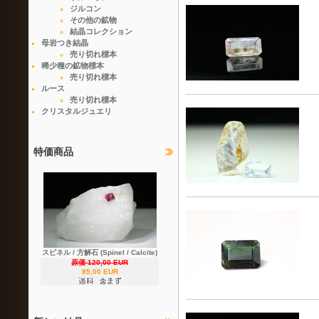
ジルコン
その他の鉱物
結晶コレクション
母岩つき結晶
売り切れ標本
稀少種の鉱物標本
売り切れ標本
ルース
売り切れ標本
クリスタルジュエリ
特価商品
スピネル / 方解石 (Spinel / Calcite)
原価 120,00 EUR
85,00 EUR