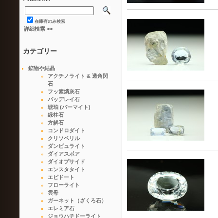
在庫有のみ検索
詳細検索 >>
カテゴリー
鉱物や結晶
アクチノライト & 透角閃
石
フッ素燐灰石
バッデレイ石
琥珀 (バーマイト)
緑柱石
方解石
コンドロダイト
クリソベリル
ダンビュライト
ダイアスポア
ダイオプサイド
エンスタタイト
エピドート
フローライト
雲母
ガーネット（ざくろ石）
エレミア石
ジョウハチドーライト