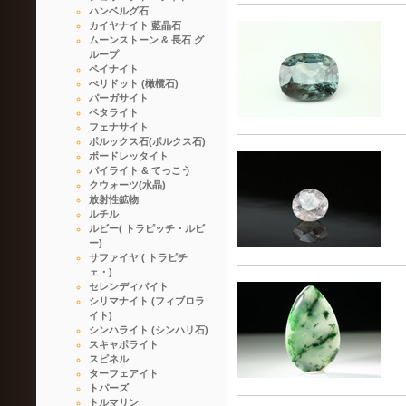
ハンベルグ石
カイヤナイト 藍晶石
ムーンストーン & 長石 グ
ループ
ペイナイト
ぺリドット (橄欖石)
パーガサイト
ペタライト
フェナサイト
ポルックス石(ポルクス石)
ポードレッタイト
パイライト & てっこう
クウォーツ(水晶)
放射性鉱物
ルチル
ルビー( トラピッチ・ルビ
ー)
サファイヤ ( トラピチ
ェ・)
セレンディバイト
シリマナイト (フィブロラ
イト)
シンハライト (シンハリ石)
スキャポライト
スピネル
ターフェアイト
トパーズ
トルマリン