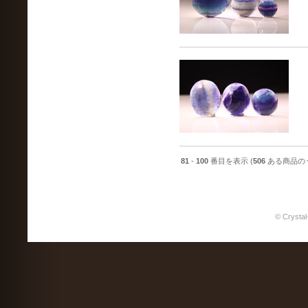
81
-
100
番目を表示 (
506
ある商品の
© Crystal