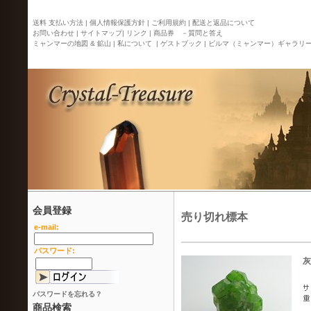
送料 支払い方法 |
個人情報保護方針 |
ご利用規約 |
配送と返品について
お問い合わせ |
サイトマップ
| リンク |
商品券 －質問と答え
ミャンマーの地図 & 鉱山 |
私について |
ゲストブック |
ビルマ（ミャンマー）ギャラリ
会員登録
売り切れ標本
e-mail:
パスワード:
灰
パスワードを忘れる？
商品検索