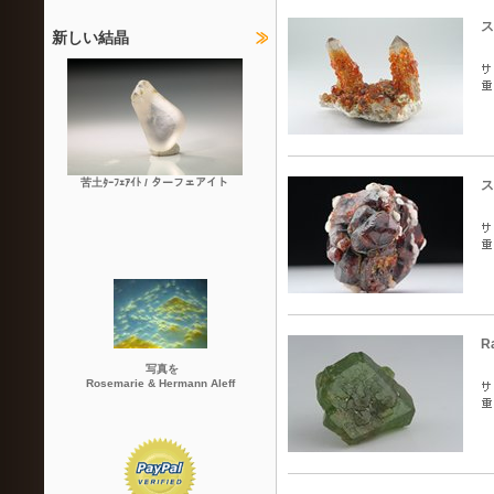
ス
新しい結晶
苦土ﾀｰﾌｪｱｲﾄ / ターフェアイト
ス
R
写真を
Rosemarie & Hermann Aleff