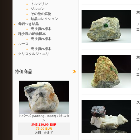
トルマリン
ジルコン
灰
その他の鉱物
結晶コレクション
母岩つき結晶
売り切れ標本
稀少種の鉱物標本
売り切れ標本
ルース
売り切れ標本
クリスタルジュエリ
灰
特価商品
ス
トパーズ (Katlang -Topaz) パキスタ
ン
原価 130,00 EUR
75,00 EUR