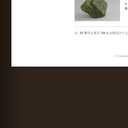
1
-
20
番目を表示 (
59
ある商品のうち
© Crystal