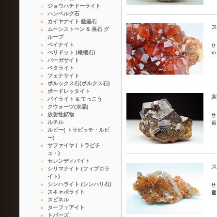
ジョウハチドーライト
ハンベルグ石
カイヤナイト 藍晶石
ス
ムーンストーン & 長石 グ
ループ
ペイナイト
ぺリドット (橄欖石)
パーガサイト
ペタライト
フェナサイト
ポルックス石(ポルクス石)
ポードレッタイト
灰
パイライト & てっこう
クウォーツ(水晶)
放射性鉱物
ルチル
ルビー( トラピッチ・ルビ
ー)
サファイヤ ( トラピチ
ェ・)
セレンディバイト
ス
シリマナイト (フィブロラ
イト)
シンハライト (シンハリ石)
スキャポライト
スピネル
ターフェアイト
トパーズ