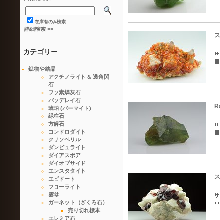
在庫有のみ検索
詳細検索 >>
ス
カテゴリー
鉱物や結晶
アクチノライト & 透角閃
石
フッ素燐灰石
バッデレイ石
R
琥珀 (バーマイト)
緑柱石
方解石
コンドロダイト
クリソベリル
ダンビュライト
ダイアスポア
ダイオプサイド
エンスタタイト
ス
エピドート
フローライト
雲母
ガーネット（ざくろ石）
売り切れ標本
エレミア石