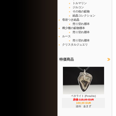
トルマリン
ジルコン
その他の鉱物
結晶コレクション
母岩つき結晶
売り切れ標本
稀少種の鉱物標本
売り切れ標本
ルース
売り切れ標本
クリスタルジュエリ
特価商品
ペタライト (Petalite)
原価 115,00 EUR
100,00 EUR