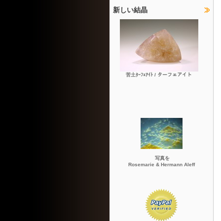
新しい結晶
苦土ﾀｰﾌｪｱｲﾄ / ターフェアイト
写真を
Rosemarie & Hermann Aleff