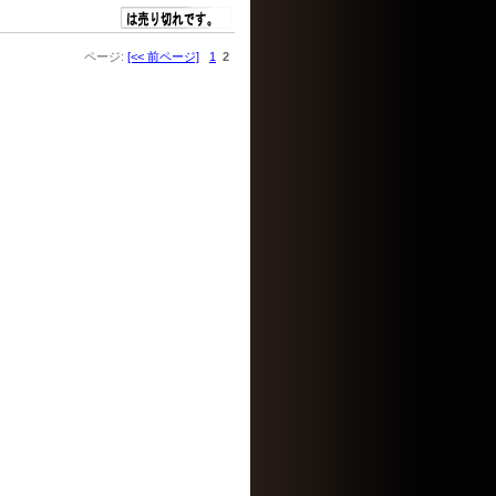
ページ:
[<< 前ページ]
1
2