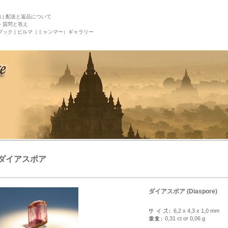
|
配送と返品について
－質問と答え
ック |
ビルマ（ミャンマー）ギャラリー
ダイアスポア
ダイアスポア (Diaspore)
6,2 x 4,3 x 1,0 mm
0,31 ct or 0,06 g