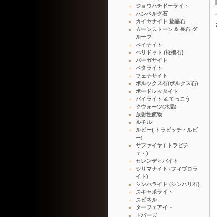
ジョウハチドーライト
ハンベルグ石
カイヤナイト 藍晶石
ムーンストーン & 長石 グ
ループ
ペイナイト
ぺリドット (橄欖石)
パーガサイト
ペタライト
フェナサイト
ポルックス石(ポルクス石)
ポードレッタイト
パイライト & てっこう
クウォーツ(水晶)
放射性鉱物
ルチル
ルビー( トラピッチ・ルビ
ー)
サファイヤ ( トラピチ
ェ・)
セレンディバイト
シリマナイト (フィブロラ
イト)
シンハライト (シンハリ石)
スキャポライト
スピネル
ターフェアイト
トパーズ