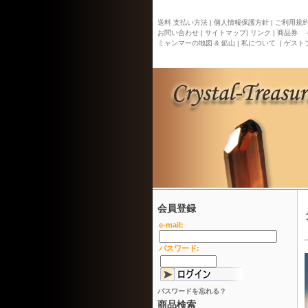
送料 支払い方法 |
個人情報保護方針 |
ご利用規約 
お問い合わせ |
サイトマップ
| リンク |
商品券 
ミャンマーの地図 & 鉱山 |
私について |
ゲストブ
会員登録
e-mail:
パスワード:
パスワードを忘れる？
商品検索