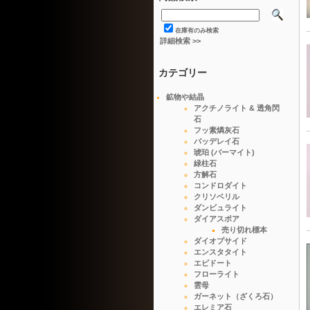
在庫有のみ検索
詳細検索 >>
カテゴリー
鉱物や結晶
アクチノライト & 透角閃
石
フッ素燐灰石
バッデレイ石
琥珀 (バーマイト)
緑柱石
方解石
コンドロダイト
クリソベリル
ダンビュライト
ダイアスポア
売り切れ標本
ダイオプサイド
エンスタタイト
エピドート
フローライト
雲母
ガーネット（ざくろ石）
エレミア石