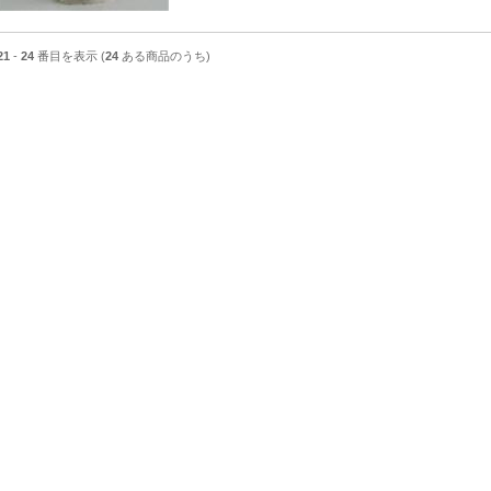
21
-
24
番目を表示 (
24
ある商品のうち)