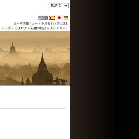
ユーザ情報
|
カートを見る
|
レジに進む
トップ
»
カタログ
»
鉱物や結晶
»
ダイアスポア