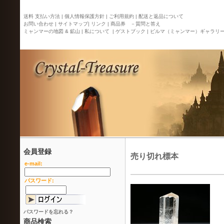
送料 支払い方法 |
個人情報保護方針 |
ご利用規約 |
配送と返品について
お問い合わせ |
サイトマップ
| リンク |
商品券 －質問と答え
ミャンマーの地図 & 鉱山 |
私について |
ゲストブック |
ビルマ（ミャンマー）ギャラリ
会員登録
売り切れ標本
e-mail:
パスワード:
パスワードを忘れる？
商品検索