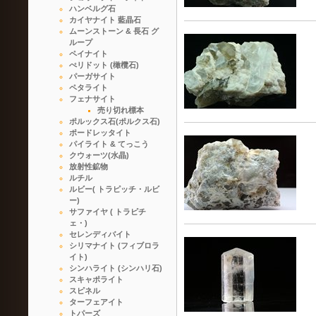
ハンベルグ石
カイヤナイト 藍晶石
ムーンストーン & 長石 グ
ループ
ペイナイト
ぺリドット (橄欖石)
パーガサイト
ペタライト
フェナサイト
売り切れ標本
ポルックス石(ポルクス石)
ポードレッタイト
パイライト & てっこう
クウォーツ(水晶)
放射性鉱物
ルチル
ルビー( トラピッチ・ルビ
ー)
サファイヤ ( トラピチ
ェ・)
セレンディバイト
シリマナイト (フィブロラ
イト)
シンハライト (シンハリ石)
スキャポライト
スピネル
ターフェアイト
トパーズ