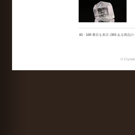
81
-
100
番目を表示 (
303
ある商品の
© Crystal