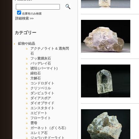
在庫有のみ検索
詳細検索 >>
カテゴリー
鉱物や結晶
アクチノライト & 透角閃
石
フッ素燐灰石
バッデレイ石
琥珀 (バーマイト)
緑柱石
方解石
コンドロダイト
クリソベリル
ダンビュライト
ダイアスポア
ダイオプサイド
エンスタタイト
エピドート
フローライト
雲母
ガーネット（ざくろ石）
エレミア石
ジョウハチドーライト