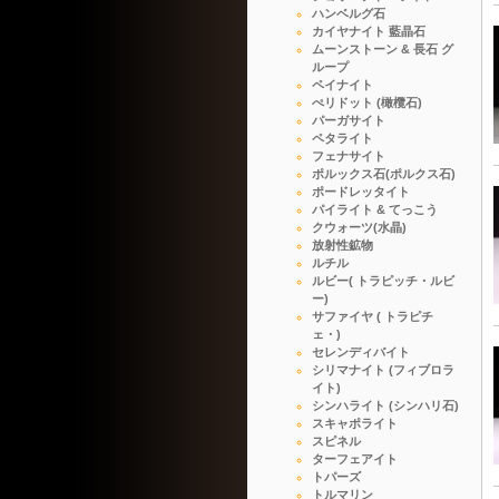
ハンベルグ石
カイヤナイト 藍晶石
ムーンストーン & 長石 グ
ループ
ペイナイト
ぺリドット (橄欖石)
パーガサイト
ペタライト
フェナサイト
ポルックス石(ポルクス石)
ポードレッタイト
パイライト & てっこう
クウォーツ(水晶)
放射性鉱物
ルチル
ルビー( トラピッチ・ルビ
ー)
サファイヤ ( トラピチ
ェ・)
セレンディバイト
シリマナイト (フィブロラ
イト)
シンハライト (シンハリ石)
スキャポライト
スピネル
ターフェアイト
トパーズ
トルマリン