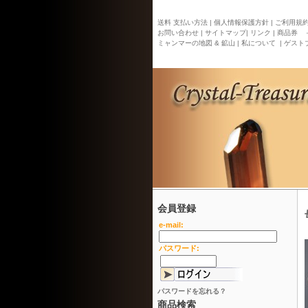
送料 支払い方法 |
個人情報保護方針 |
ご利用規約 
お問い合わせ |
サイトマップ
| リンク |
商品券 
ミャンマーの地図 & 鉱山 |
私について |
ゲストブ
会員登録
e-mail:
パスワード:
パスワードを忘れる？
商品検索