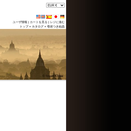
ユーザ情報
|
カートを見る
|
レジに進む
トップ
»
カタログ
»
母岩つき結晶