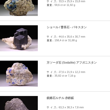
33,5 x 25,9 x 15,8 mm
59,6 ct or 11,92 g
ショール / 曹長石 - パキスタン
44,6 x 35,6 x 30,7 mm
158,4 ct or 31,68 g
方ソーダ石 (Sodalite) アフガニスタン
27,6 x 21,9 x 12,2 mm
35,82 ct or 7,16 g
鋭錐石ルチル 赤鉄鉱
63,3 x 38,3 x 7,8 mm