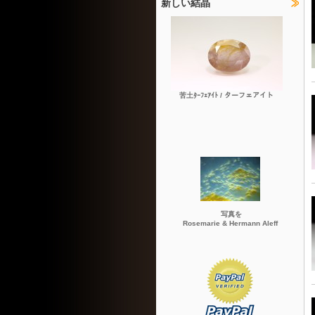
新しい結晶
苦土ﾀｰﾌｪｱｲﾄ / ターフェアイト
写真を
Rosemarie & Hermann Aleff