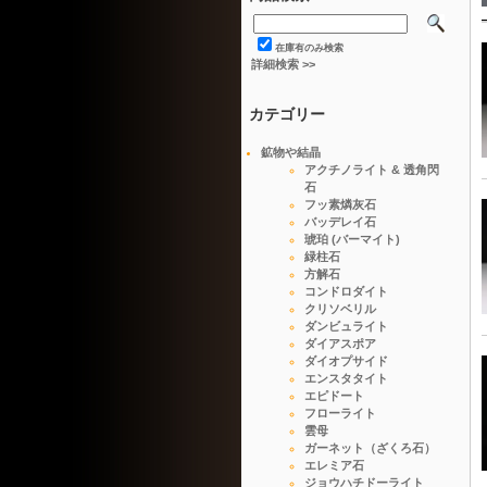
在庫有のみ検索
詳細検索 >>
カテゴリー
鉱物や結晶
アクチノライト & 透角閃
石
フッ素燐灰石
バッデレイ石
琥珀 (バーマイト)
緑柱石
方解石
コンドロダイト
クリソベリル
ダンビュライト
ダイアスポア
ダイオプサイド
エンスタタイト
エピドート
フローライト
雲母
ガーネット（ざくろ石）
エレミア石
ジョウハチドーライト