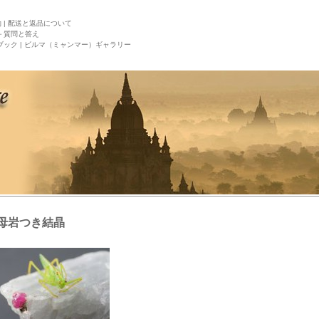
|
配送と返品について
－質問と答え
ック |
ビルマ（ミャンマー）ギャラリー
母岩つき結晶