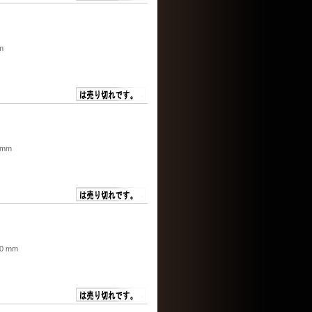
m
 mm
,0 mm