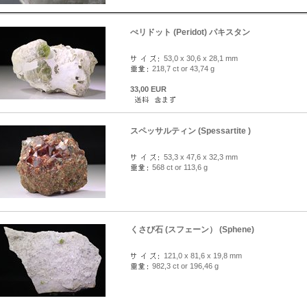
ぺリドット (Peridot) パキスタン
53,0 x 30,6 x 28,1 mm
218,7 ct or 43,74 g
33,00 EUR
スペッサルティン (Spessartite )
53,3 x 47,6 x 32,3 mm
568 ct or 113,6 g
くさび石 (スフェーン） (Sphene)
121,0 x 81,6 x 19,8 mm
982,3 ct or 196,46 g