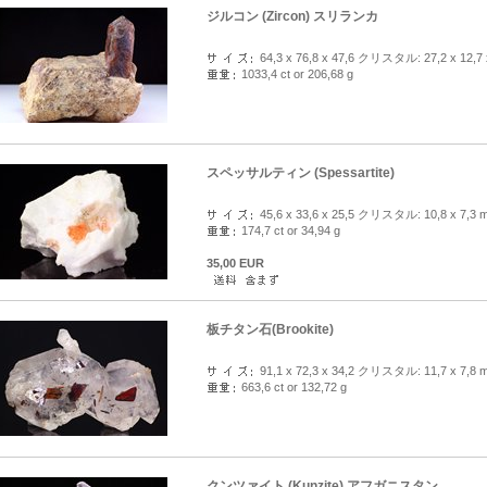
ジルコン (Zircon) スリランカ
64,3 x 76,8 x 47,6 クリスタル: 27,2 x 12,7 
1033,4 ct or 206,68 g
スペッサルティン (Spessartite)
45,6 x 33,6 x 25,5 クリスタル: 10,8 x 7,3 
174,7 ct or 34,94 g
35,00 EUR
板チタン石(Brookite)
91,1 x 72,3 x 34,2 クリスタル: 11,7 x 7,8 
663,6 ct or 132,72 g
クンツァイト (Kunzite) アフガニスタン