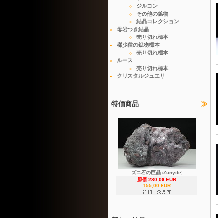
ジルコン
その他の鉱物
結晶コレクション
母岩つき結晶
売り切れ標本
稀少種の鉱物標本
売り切れ標本
ルース
売り切れ標本
クリスタルジュエリ
特価商品
ズニ石の巨晶 (Zunyite)
原価 280,00 EUR
155,00 EUR