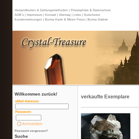
Versandkosten & Zahlungsmethoden |
Privatsphäre & Datenschutz
AGB`s |
Impressum |
Kontakt
| Sitemap |
Links |
Gutscheine
Kundenmeinungen |
Burma Karte & Minen Fotos |
Burma Galerie
Willkommen zurück!
verkaufte Exemplare
eMail-Adresse:
Passwort:
Passwort vergessen?
Suche