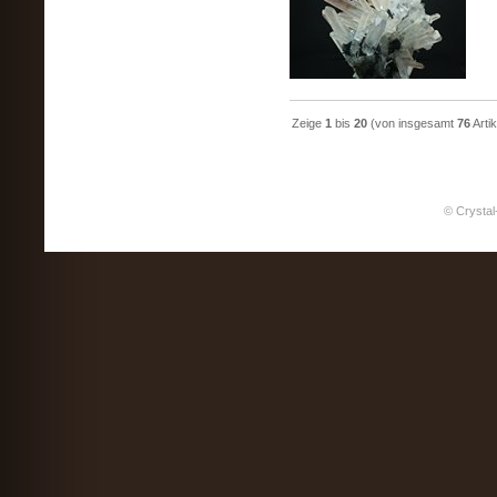
Zeige
1
bis
20
(von insgesamt
76
Artik
© Crystal