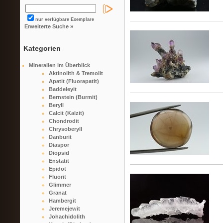
nur verfügbare Exemplare
Erweiterte Suche »
Kategorien
Mineralien im Überblick
Aktinolith & Tremolit
Apatit (Fluorapatit)
Baddeleyit
Bernstein (Burmit)
Beryll
Calcit (Kalzit)
Chondrodit
Chrysoberyll
Danburit
Diaspor
Diopsid
Enstatit
Epidot
Fluorit
Glimmer
Granat
Hambergit
Jeremejewit
Johachidolith