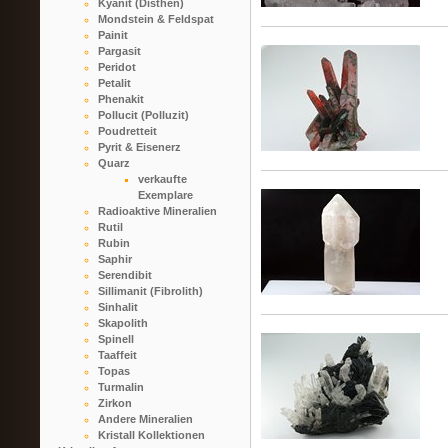
Kyanit (Disthen)
Mondstein & Feldspat
Painit
Pargasit
Peridot
Petalit
Phenakit
Pollucit (Polluzit)
Poudretteit
Pyrit & Eisenerz
Quarz
verkaufte
Exemplare
Radioaktive Mineralien
Rutil
Rubin
Saphir
Serendibit
Sillimanit (Fibrolith)
Sinhalit
Skapolith
Spinell
Taaffeit
Topas
Turmalin
Zirkon
Andere Mineralien
Kristall Kollektionen