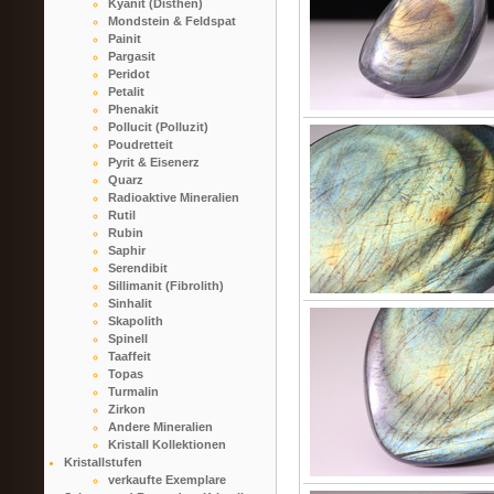
Kyanit (Disthen)
Mondstein & Feldspat
Painit
Pargasit
Peridot
Petalit
Phenakit
Pollucit (Polluzit)
Poudretteit
Pyrit & Eisenerz
Quarz
Radioaktive Mineralien
Rutil
Rubin
Saphir
Serendibit
Sillimanit (Fibrolith)
Sinhalit
Skapolith
Spinell
Taaffeit
Topas
Turmalin
Zirkon
Andere Mineralien
Kristall Kollektionen
Kristallstufen
verkaufte Exemplare