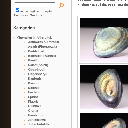
nur verfügbare Exemplare
Erweiterte Suche »
Kategorien
Mineralien im Überblick
Aktinolith & Tremolit
Apatit (Fluorapatit)
Baddeleyit
Bernstein (Burmit)
Beryll
Calcit (Kalzit)
Chondrodit
Chrysoberyll
Danburit
Diaspor
Diopsid
Enstatit
Epidot
Fluorit
Glimmer
Granat
Hambergit
Jeremejewit
Johachidolith