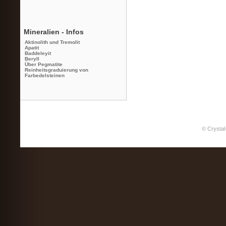
Mineralien - Infos
Aktinolith und Tremolit
Apatit
Baddeleyit
Beryll
Über Pegmatite
Reinheitsgraduierung von
Farbedelsteinen
© Crystal