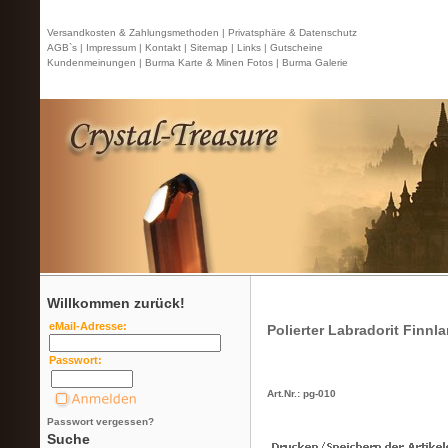
Versandkosten & Zahlungsmethoden |
Privatsphäre & Datenschutz
AGB`s |
Impressum |
Kontakt
| Sitemap |
Links |
Gutscheine
Kundenmeinungen |
Burma Karte & Minen Fotos |
Burma Galerie
Willkommen zurück!
eMail-Adresse:
Polierter Labradorit Finnl
Passwort:
Art.Nr.: pg-010
Passwort vergessen?
Suche