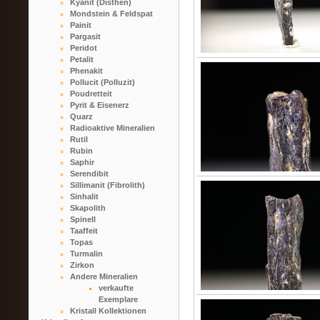
Kyanit (Disthen)
Mondstein & Feldspat
Painit
Pargasit
Peridot
Petalit
Phenakit
Pollucit (Polluzit)
Poudretteit
Pyrit & Eisenerz
Quarz
Radioaktive Mineralien
Rutil
Rubin
Saphir
Serendibit
Sillimanit (Fibrolith)
Sinhalit
Skapolith
Spinell
Taaffeit
Topas
Turmalin
Zirkon
Andere Mineralien
verkaufte
Exemplare
Kristall Kollektionen