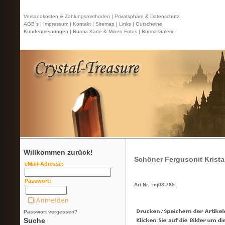
Versandkosten & Zahlungsmethoden |
Privatsphäre & Datenschutz
AGB`s |
Impressum |
Kontakt
| Sitemap |
Links |
Gutscheine
Kundenmeinungen |
Burma Karte & Minen Fotos |
Burma Galerie
Willkommen zurück!
Schöner Fergusonit Krista
eMail-Adresse:
Passwort:
Art.Nr.: mj03-785
Passwort vergessen?
Suche