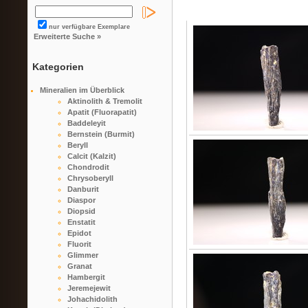
nur verfügbare Exemplare
Erweiterte Suche »
Kategorien
Mineralien im Überblick
Aktinolith & Tremolit
Apatit (Fluorapatit)
Baddeleyit
Bernstein (Burmit)
Beryll
Calcit (Kalzit)
Chondrodit
Chrysoberyll
Danburit
Diaspor
Diopsid
Enstatit
Epidot
Fluorit
Glimmer
Granat
Hambergit
Jeremejewit
Johachidolith