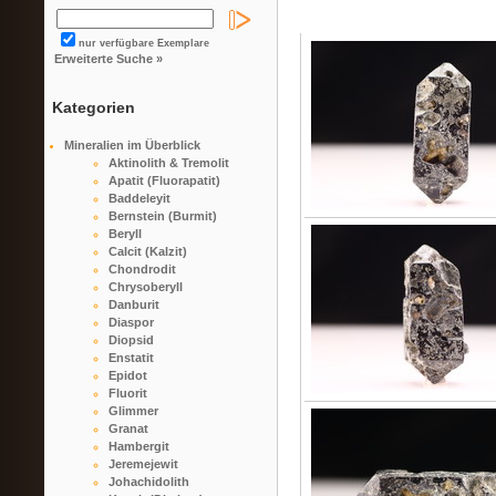
nur verfügbare Exemplare
Erweiterte Suche »
Kategorien
Mineralien im Überblick
Aktinolith & Tremolit
Apatit (Fluorapatit)
Baddeleyit
Bernstein (Burmit)
Beryll
Calcit (Kalzit)
Chondrodit
Chrysoberyll
Danburit
Diaspor
Diopsid
Enstatit
Epidot
Fluorit
Glimmer
Granat
Hambergit
Jeremejewit
Johachidolith