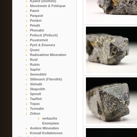
Kyanit (Disthen)
Mondstein & Feldspat
Painit
Pargasit
Peridot
Petalit
Phenakit
Pollucit (Polluzit)
Poudretteit
Pyrit & Eisenerz
Quarz
Radioaktive Mineralien
Rutil
Rubin
Saphir
Serendibit
Sillimanit (Fibrolith)
Sinhalit
Skapolith
Spinell
Taaffeit
Topas
Turmalin
Zirkon
verkaufte
Exemplare
Andere Mineralien
Kristall Kollektionen