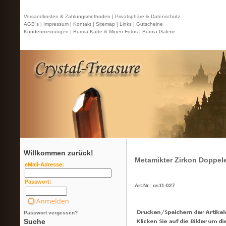
Versandkosten & Zahlungsmethoden |
Privatsphäre & Datenschutz
AGB`s |
Impressum |
Kontakt
| Sitemap |
Links |
Gutscheine
Kundenmeinungen |
Burma Karte & Minen Fotos |
Burma Galerie
Willkommen zurück!
Metamikter Zirkon Doppele
eMail-Adresse:
Passwort:
Art.Nr.: os11-027
Passwort vergessen?
Suche