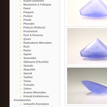
Kyanit (Disthen)
Mondstein & Feldspat
Painit
Pargasit
Peridot
Petalit
Phenakit
Pollucit (Polluzit)
Poudretteit
Pyrit & Eisenerz
Quarz
Radioaktive Mineralien
Rutil
Rubin
Saphir
Serendibit
Sillimanit (Fibrolith)
Sinhalit
Skapolith
Spinell
Taaffeit
Topas
Turmalin
Zirkon
Andere Mineralien
Kristall Kollektionen
Kristallstufen
verkaufte Exemplare