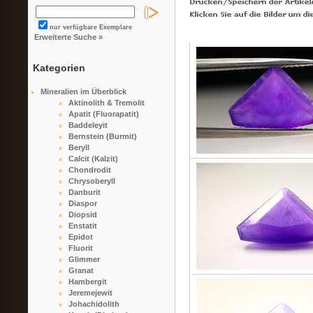
nur verfügbare Exemplare
Erweiterte Suche »
Kategorien
Mineralien im Überblick
Aktinolith & Tremolit
Apatit (Fluorapatit)
Baddeleyit
Bernstein (Burmit)
Beryll
Calcit (Kalzit)
Chondrodit
Chrysoberyll
Danburit
Diaspor
Diopsid
Enstatit
Epidot
Fluorit
Glimmer
Granat
Hambergit
Jeremejewit
Johachidolith