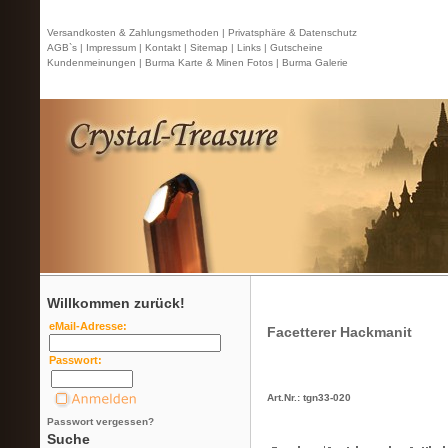
Versandkosten & Zahlungsmethoden |
Privatsphäre & Datenschutz
AGB`s |
Impressum |
Kontakt
| Sitemap |
Links |
Gutscheine
Kundenmeinungen |
Burma Karte & Minen Fotos |
Burma Galerie
Willkommen zurück!
eMail-Adresse:
Facetterer Hackmanit
Passwort:
Art.Nr.: tgn33-020
Passwort vergessen?
Suche