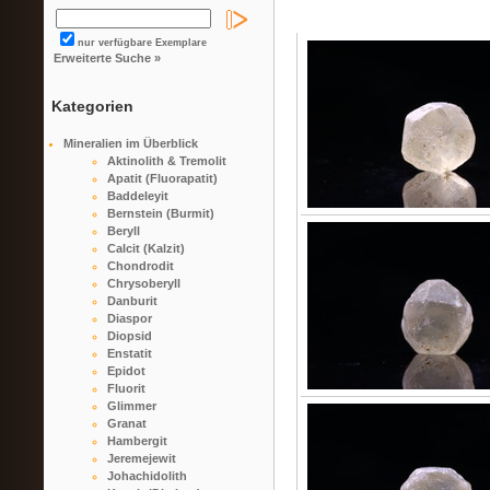
nur verfügbare Exemplare
Erweiterte Suche »
Kategorien
Mineralien im Überblick
Aktinolith & Tremolit
Apatit (Fluorapatit)
Baddeleyit
Bernstein (Burmit)
Beryll
Calcit (Kalzit)
Chondrodit
Chrysoberyll
Danburit
Diaspor
Diopsid
Enstatit
Epidot
Fluorit
Glimmer
Granat
Hambergit
Jeremejewit
Johachidolith