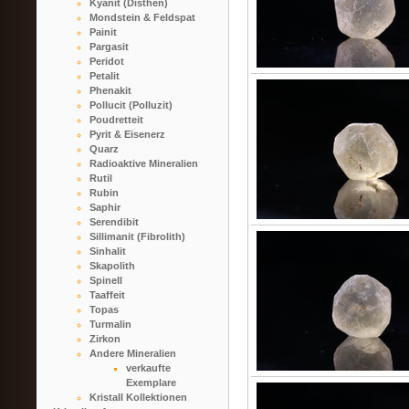
Kyanit (Disthen)
Mondstein & Feldspat
Painit
Pargasit
Peridot
Petalit
Phenakit
Pollucit (Polluzit)
Poudretteit
Pyrit & Eisenerz
Quarz
Radioaktive Mineralien
Rutil
Rubin
Saphir
Serendibit
Sillimanit (Fibrolith)
Sinhalit
Skapolith
Spinell
Taaffeit
Topas
Turmalin
Zirkon
Andere Mineralien
verkaufte
Exemplare
Kristall Kollektionen