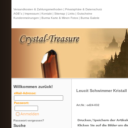
Versandkosten & Zahlungsmethoden |
Privatsphäre & Datenschutz
AGB`s |
Impressum |
Kontakt
| Sitemap |
Links |
Gutscheine
Kundenmeinungen |
Burma Karte & Minen Fotos |
Burma Galerie
Willkommen zurück!
Leucit Schwimmer Kristall
eMail-Adresse:
Passwort:
Art.Nr.: od24-032
Passwort vergessen?
Suche