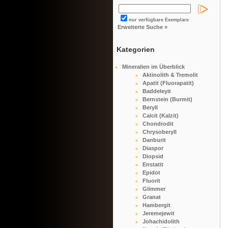
nur verfügbare Exemplare
Erweiterte Suche »
Kategorien
Mineralien im Überblick
Aktinolith & Tremolit
Apatit (Fluorapatit)
Baddeleyit
Bernstein (Burmit)
Beryll
Calcit (Kalzit)
Chondrodit
Chrysoberyll
Danburit
Diaspor
Diopsid
Enstatit
Epidot
Fluorit
Glimmer
Granat
Hambergit
Jeremejewit
Johachidolith