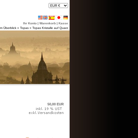
Ihr Konto
|
Warenkorb
|
Kasse
im Überblick
»
Topas
»
Topas Kristalle auf Quarz
50,00 EUR