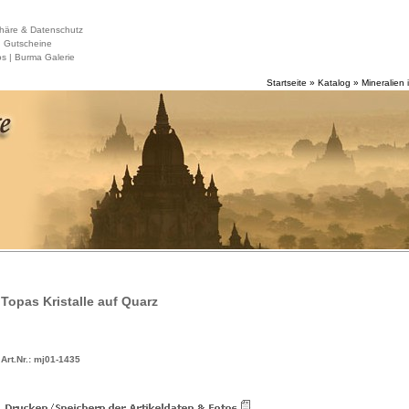
häre & Datenschutz
|
Gutscheine
s |
Burma Galerie
Startseite
»
Katalog
»
Mineralien 
Topas Kristalle auf Quarz
Art.Nr.: mj01-1435