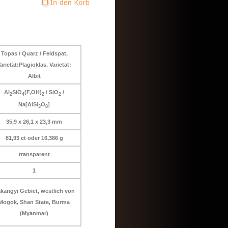
Topas / Quarz / Feldspat,
arietät:Plagioklas, Varietät:
Albit
Al
SiO
(F,OH)
/ SiO
/
2
4
2
2
Na[AlSi
O
]
3
8
35,9 x 26,1 x 23,3 mm
81,93 ct oder 16,386 g
transparent
1
kangyi Gebiet, westlich von
Mogok, Shan State, Burma
(Myanmar)