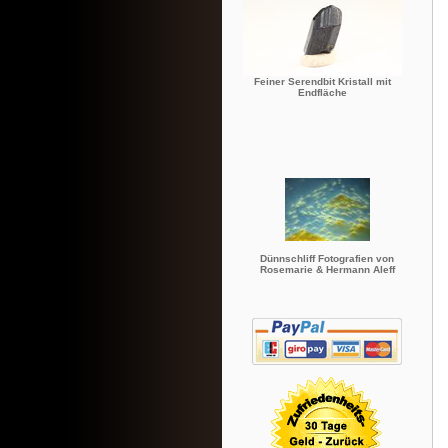
Feiner Serendbit Kristall mit
Endfläche
Dünnschliff Fotografien von
Rosemarie & Hermann Aleff