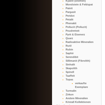
Kyanit (Disthen)
Mondstein & Feldspat
Painit
Pargasit
Peridot
Petalit
Phenakit
Pollucit (Polluzit)
Poudretteit
Pyrit & Eisenerz
Quarz
Radioaktive Mineralien
Rutil
Rubin
Saphir
Serendibit
Sillimanit (Fibrolith)
Sinhalit
Skapolith
Spinell
Taaffeit
Topas
verkaufte
Exemplare
Turmalin
Zirkon
Andere Mineralien
Kristall Kollektionen