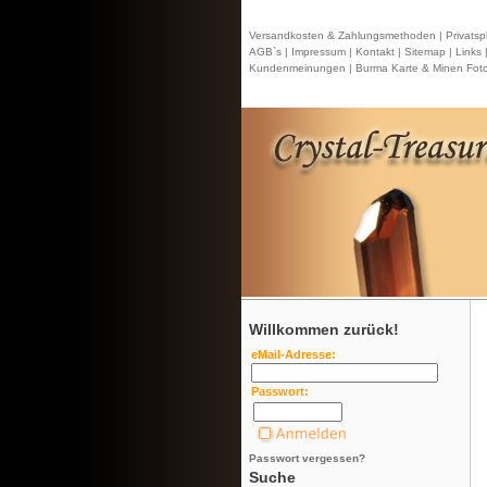
Versandkosten & Zahlungsmethoden |
Privatsp
AGB`s |
Impressum |
Kontakt
| Sitemap |
Links 
Kundenmeinungen |
Burma Karte & Minen Foto
Willkommen zurück!
eMail-Adresse:
Passwort:
Passwort vergessen?
Suche