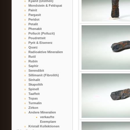
Kyanit (Disthen)
Mondstein & Feldspat
Painit
Pargasit
Peridot
Petalit
Phenakit
Pollucit (Polluzit)
Poudretteit
Pyrit & Eisenerz
Quarz
Radioaktive Mineralien
Rutil
Rubin
Saphir
Serendibit
Sillimanit (Fibrolith)
Sinhalit
Skapolith
Spinell
Taaffeit
Topas
Turmalin
Zirkon
Andere Mineralien
verkaufte
Exemplare
Kristall Kollektionen