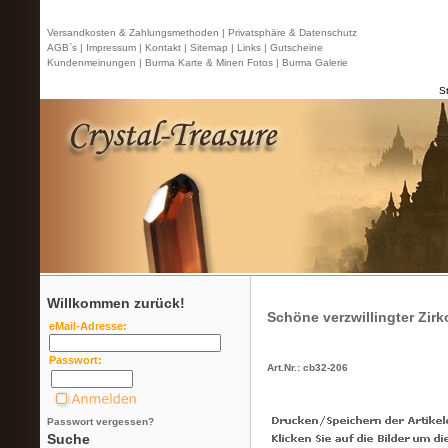
Versandkosten & Zahlungsmethoden |
Privatsphäre & Datenschutz
AGB`s |
Impressum |
Kontakt
| Sitemap |
Links |
Gutscheine
Kundenmeinungen |
Burma Karte & Minen Fotos |
Burma Galerie
St
Willkommen zurück!
Schöne verzwillingter Zirko
eMail-Adresse:
Passwort:
Art.Nr.: cb32-206
Passwort vergessen?
Suche