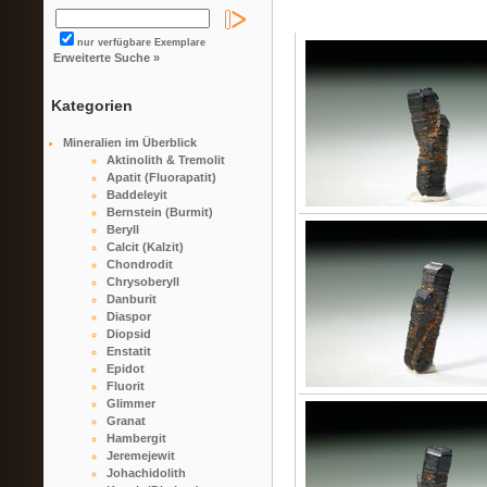
nur verfügbare Exemplare
Erweiterte Suche »
Kategorien
Mineralien im Überblick
Aktinolith & Tremolit
Apatit (Fluorapatit)
Baddeleyit
Bernstein (Burmit)
Beryll
Calcit (Kalzit)
Chondrodit
Chrysoberyll
Danburit
Diaspor
Diopsid
Enstatit
Epidot
Fluorit
Glimmer
Granat
Hambergit
Jeremejewit
Johachidolith