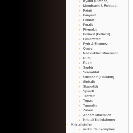
Kyanit (Disthen)
Mondstein & Feldspat
Painit
Pargasit
Peridot
Petalit
Phenakit
Pollucit (Polluzit)
Poudretteit
Pyrit & Eisenerz
Quarz
Radioaktive Mineralien
Rutil
Rubin
Saphir
Serendibit
Sillimanit (Fibrolith)
Sinhalit
Skapolith
Spinell
Taaffeit
Topas
Turmalin
Zirkon
Andere Mineralien
Kristall Kollektionen
Kristallstufen
verkaufte Exemplare