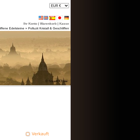
Ihr Konto
|
Warenkorb
|
Kasse
iffene Edelsteine
»
Polluzit Kristall & Geschliffen