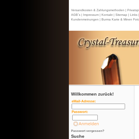
Versandkosten & Zahlungsmethoden |
Privatsp
AGB`s |
Impressum |
Kontakt
| Sitemap |
Links 
Kundenmeinungen |
Burma Karte & Minen Foto
Willkommen zurück!
eMail-Adresse:
Passwort:
Passwort vergessen?
Suche