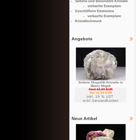
Seltene und Besondere Kristalle
verkaufte Exemplare
Geschliffene Edelsteine
verkaufte Exemplare
Kristallschmuck
Angebote
Seltene Skapolith Kristalle in
Matrix Mogok
Statt 42,00 EUR
Nur 32,00 EUR
Neue Artikel