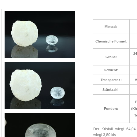
Mineral:
Chemische Formel:
24
Größe:
Gewicht:
Transparenz:
V
Stückzahl:
P
Fundort:
(Kh
T
Der Kristall wiegt 64,04
wiegt 3,80 kts.