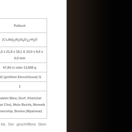
Pollucit
(Cs,Na)
Al
Si
O
•H
O
2
2
4
12
2
,0 x 21,8 x 18,1 & 10,0 x 8,6 x
6,9 mm
67,84 ct oder 13,568 g
I2 (größere Einschlüsse) I1
1
alelni Mine, Dorf: Khetchel
at Che), Molo Bezirk, Momeik
ownship, Burma (Myanmar)
 kts. Der geschliffene Stein