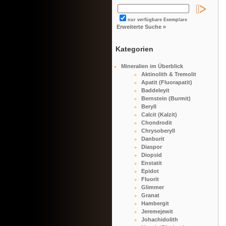
nur verfügbare Exemplare
Erweiterte Suche »
Kategorien
Mineralien im Überblick
Aktinolith & Tremolit
Apatit (Fluorapatit)
Baddeleyit
Bernstein (Burmit)
Beryll
Calcit (Kalzit)
Chondrodit
Chrysoberyll
Danburit
Diaspor
Diopsid
Enstatit
Epidot
Fluorit
Glimmer
Granat
Hambergit
Jeremejewit
Johachidolith