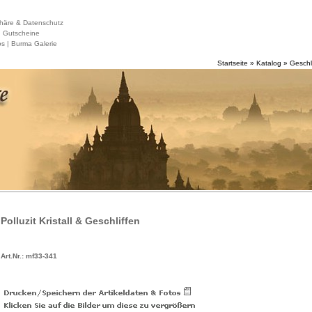
häre & Datenschutz
|
Gutscheine
s |
Burma Galerie
Startseite
»
Katalog
»
Geschl
Polluzit Kristall & Geschliffen
Art.Nr.: mf33-341