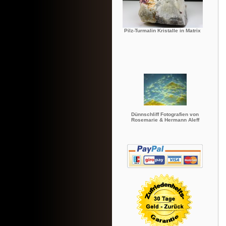
Pilz-Turmalin Kristalle in Matrix
Dünnschliff Fotografien von
Rosemarie & Hermann Aleff