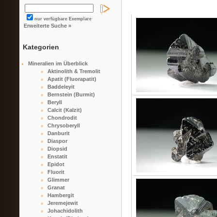
nur verfügbare Exemplare
Erweiterte Suche »
Kategorien
Mineralien im Überblick
Aktinolith & Tremolit
Apatit (Fluorapatit)
Baddeleyit
Bernstein (Burmit)
Beryll
Calcit (Kalzit)
Chondrodit
Chrysoberyll
Danburit
Diaspor
Diopsid
Enstatit
Epidot
Fluorit
Glimmer
Granat
Hambergit
Jeremejewit
Johachidolith