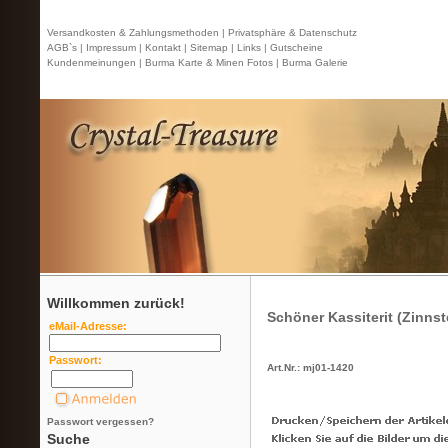
Versandkosten & Zahlungsmethoden |
Privatsphäre & Datenschutz
AGB`s |
Impressum |
Kontakt
| Sitemap |
Links |
Gutscheine
Kundenmeinungen |
Burma Karte & Minen Fotos |
Burma Galerie
Willkommen zurück!
Schöner Kassiterit (Zinnste
eMail-Adresse:
Passwort:
Art.Nr.: mj01-1420
Passwort vergessen?
Suche