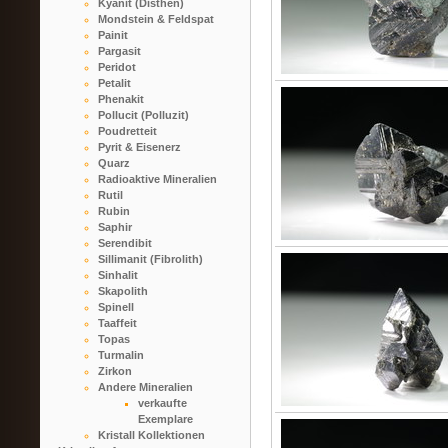
Kyanit (Disthen)
Mondstein & Feldspat
Painit
Pargasit
Peridot
Petalit
Phenakit
Pollucit (Polluzit)
Poudretteit
Pyrit & Eisenerz
Quarz
Radioaktive Mineralien
Rutil
Rubin
Saphir
Serendibit
Sillimanit (Fibrolith)
Sinhalit
Skapolith
Spinell
Taaffeit
Topas
Turmalin
Zirkon
Andere Mineralien
verkaufte
Exemplare
Kristall Kollektionen