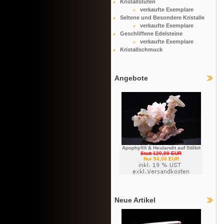
Kristallstufen
verkaufte Exemplare
Seltene und Besondere Kristalle
verkaufte Exemplare
Geschliffene Edelsteine
verkaufte Exemplare
Kristallschmuck
Angebote
Apophyllit & Heulandit auf Stilbit
Statt 120,00 EUR
Nur 94,00 EUR
Neue Artikel