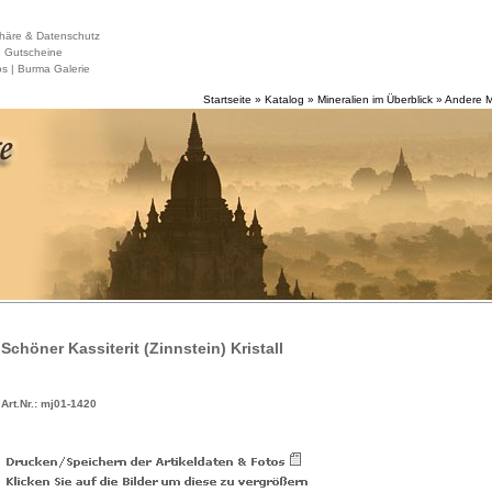
häre & Datenschutz
|
Gutscheine
s |
Burma Galerie
Startseite
»
Katalog
»
Mineralien im Überblick
»
Andere M
Schöner Kassiterit (Zinnstein) Kristall
Art.Nr.: mj01-1420