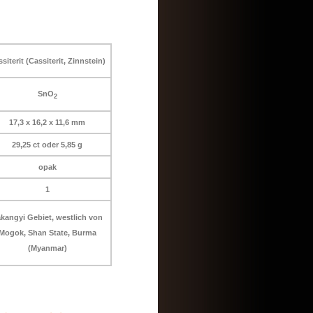
siterit (Cassiterit, Zinnstein)
SnO
2
17,3 x 16,2 x 11,6 mm
29,25 ct oder 5,85 g
opak
1
kangyi Gebiet, westlich von
Mogok, Shan State, Burma
(Myanmar)