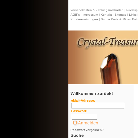
Versandkosten & Zahlungsmethoden |
Privatsp
AGB`s |
Impressum |
Kontakt
| Sitemap |
Links 
Kundenmeinungen |
Burma Karte & Minen Foto
Willkommen zurück!
eMail-Adresse:
Passwort:
Passwort vergessen?
Suche