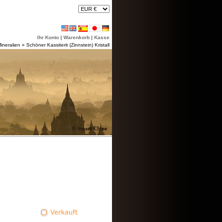
Ihr Konto
|
Warenkorb
|
Kasse
ineralien
»
Schöner Kassiterit (Zinnstein) Kristall