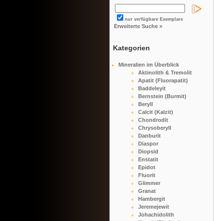
nur verfügbare Exemplare
Erweiterte Suche »
Kategorien
Mineralien im Überblick
Aktinolith & Tremolit
Apatit (Fluorapatit)
Baddeleyit
Bernstein (Burmit)
Beryll
Calcit (Kalzit)
Chondrodit
Chrysoberyll
Danburit
Diaspor
Diopsid
Enstatit
Epidot
Fluorit
Glimmer
Granat
Hambergit
Jeremejewit
Johachidolith