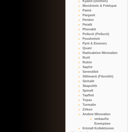
Kyanit (Disthen)
Mondstein & Feldspat
Painit
Pargasit
Peridot
Petalit
Phenakit
Pollucit (Polluzit)
Poudretteit
Pyrit & Eisenerz
Quarz
Radioaktive Mineralien
Rutil
Rubin
Saphir
Serendibit
Sillimanit (Fibrolith)
Sinhalit
Skapolith
Spinell
Taaffeit
Topas
Turmalin
Zirkon
Andere Mineralien
verkaufte
Exemplare
Kristall Kollektionen