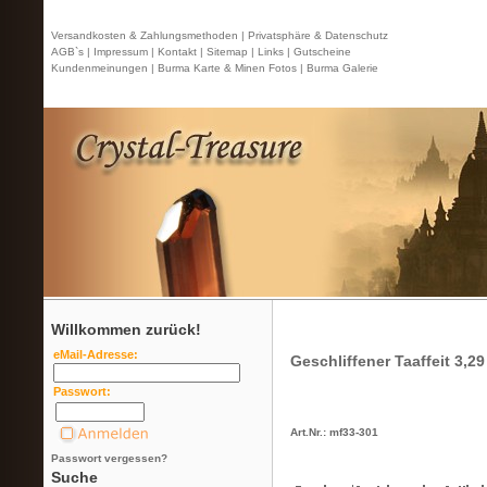
Versandkosten & Zahlungsmethoden |
Privatsphäre & Datenschutz
AGB`s |
Impressum |
Kontakt
| Sitemap |
Links |
Gutscheine
Kundenmeinungen |
Burma Karte & Minen Fotos |
Burma Galerie
Willkommen zurück!
eMail-Adresse:
Geschliffener Taaffeit 3,29
Passwort:
Art.Nr.: mf33-301
Passwort vergessen?
Suche