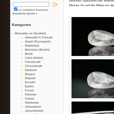
nur verfügbare Exemplare
Erweiterte Suche »
Kategorien
Mineralien im Überblick
Aktinolith & Tremolit
Apatit (Fluorapatit)
Baddeleyit
Bernstein (Burmit)
Beryll
Calcit (Kalzit)
Chondrodit
Chrysoberyll
Danburit
Diaspor
Diopsid
Enstatit
Epidot
Fluorit
Glimmer
Granat
Hambergit
Jeremejewit
Johachidolith