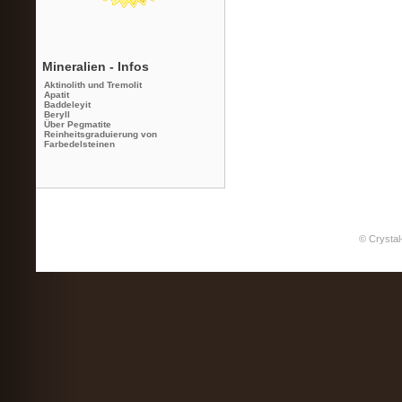
Mineralien - Infos
Aktinolith und Tremolit
Apatit
Baddeleyit
Beryll
Über Pegmatite
Reinheitsgraduierung von
Farbedelsteinen
© Crystal