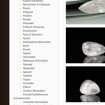
Kyanit (Disthen)
Mondstein & Feldspat
Painit
Pargasit
Peridot
Petalit
Phenakit
Pollucit (Polluzit)
Poudretteit
Pyrit & Eisenerz
Quarz
Radioaktive Mineralien
Rutil
Rubin
Saphir
Serendibit
Sillimanit (Fibrolith)
Sinhalit
Skapolith
Spinell
Taaffeit
Topas
Turmalin
Zirkon
Andere Mineralien
Kristall Kollektionen
Kristallstufen
verkaufte Exemplare