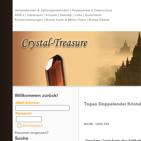
Versandkosten & Zahlungsmethoden |
Privatsphäre & Datenschutz
AGB`s |
Impressum |
Kontakt
| Sitemap |
Links |
Gutscheine
Kundenmeinungen |
Burma Karte & Minen Fotos |
Burma Galerie
Willkommen zurück!
eMail-Adresse:
Topas Doppelender Kristal
Passwort:
Art.Nr.: cb32-161
Passwort vergessen?
Suche