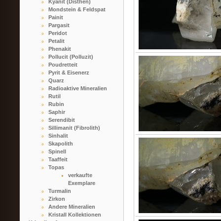
Kyanit (Disthen)
Mondstein & Feldspat
Painit
Pargasit
Peridot
Petalit
Phenakit
Pollucit (Polluzit)
Poudretteit
Pyrit & Eisenerz
Quarz
Radioaktive Mineralien
Rutil
Rubin
Saphir
Serendibit
Sillimanit (Fibrolith)
Sinhalit
Skapolith
Spinell
Taaffeit
Topas
verkaufte
Exemplare
Turmalin
Zirkon
Andere Mineralien
Kristall Kollektionen