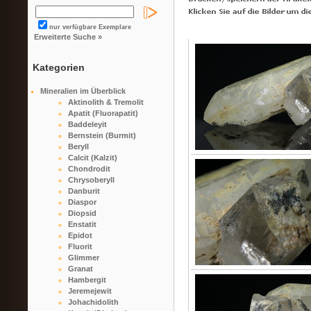
nur verfügbare Exemplare
Erweiterte Suche »
Kategorien
Mineralien im Überblick
Aktinolith & Tremolit
Apatit (Fluorapatit)
Baddeleyit
Bernstein (Burmit)
Beryll
Calcit (Kalzit)
Chondrodit
Chrysoberyll
Danburit
Diaspor
Diopsid
Enstatit
Epidot
Fluorit
Glimmer
Granat
Hambergit
Jeremejewit
Johachidolith