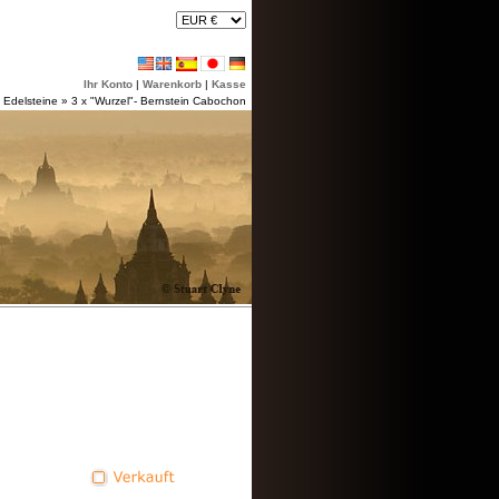
Ihr Konto
|
Warenkorb
|
Kasse
 Edelsteine
»
3 x "Wurzel"- Bernstein Cabochon