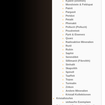
Kyanit (Disthen)
Mondstein & Feldspat
Painit
Pargasit
Peridot
Petalit
Phenakit
Pollucit (Polluzit)
Poudretteit
Pyrit & Eisenerz
Quarz
Radioaktive Mineralien
Rutil
Rubin
Saphir
Serendibit
Sillimanit (Fibrolith)
Sinhalit
Skapolith
Spinell
Taaffeit
Topas
Turmalin
Zirkon
Andere Mineralien
Kristall Kollektionen
Kristallstufen
verkaufte Exemplare