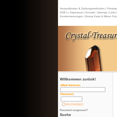
Versandkosten & Zahlungsmethoden |
Privatsp
AGB`s |
Impressum |
Kontakt
| Sitemap |
Links 
Kundenmeinungen |
Burma Karte & Minen Foto
Willkommen zurück!
eMail-Adresse:
Passwort:
Passwort vergessen?
Suche