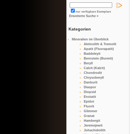
nur verfügbare Exemplare
Erweiterte Suche »
Kategorien
Mineralien im Überblick
Aktinolith & Tremolit
Apatit (Fluorapatit)
Baddeleyit
Bernstein (Burmit)
Beryll
Calcit (Kalzit)
Chondrodit
Chrysoberyll
Danburit
Diaspor
Diopsid
Enstatit
Epidot
Fluorit
Glimmer
Granat
Hambergit
Jeremejewit
Johachidolith