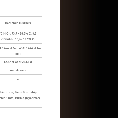
Bernstein (Burmit)
(C,H,O); 73,7 - 78,6% C, 9,5
-10,5% H, 10,5 - 16,2% O
4 x 10,2 x 7,3 - 14,5 x 12,1 x 8,1
mm
12,77 ct oder 2,554 g
transluzent
3
ain Khun, Tanai Township,
chin State, Burma (Myanmar)