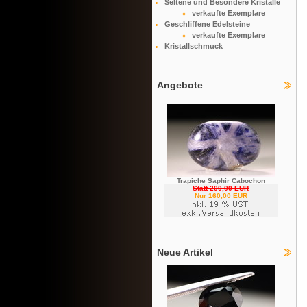
Seltene und Besondere Kristalle
verkaufte Exemplare
Geschliffene Edelsteine
verkaufte Exemplare
Kristallschmuck
Angebote
Trapiche Saphir Cabochon
Statt 200,00 EUR
Nur 160,00 EUR
Neue Artikel