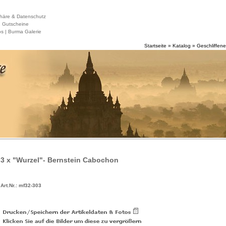
häre & Datenschutz
|
Gutscheine
s |
Burma Galerie
Startseite
»
Katalog
»
Geschliffene
3 x "Wurzel"- Bernstein Cabochon
Art.Nr.: mf32-303