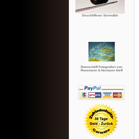
Geschliffener Serendbit
Dünnschliff Fotografien von
Rosemarie & Hermann Aleff