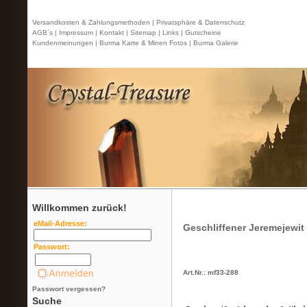
Versandkosten & Zahlungsmethoden |
Privatsphäre & Datenschutz
AGB`s |
Impressum |
Kontakt
| Sitemap |
Links |
Gutscheine
Kundenmeinungen |
Burma Karte & Minen Fotos |
Burma Galerie
Willkommen zurück!
eMail-Adresse:
Geschliffener Jeremejewit 
Passwort:
Art.Nr.: mf33-288
Passwort vergessen?
Suche