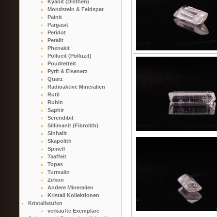
Kyanit (Disthen)
Mondstein & Feldspat
Painit
Pargasit
Peridot
Petalit
Phenakit
Pollucit (Polluzit)
Poudretteit
Pyrit & Eisenerz
Quarz
Radioaktive Mineralien
Rutil
Rubin
Saphir
Serendibit
Sillimanit (Fibrolith)
Sinhalit
Skapolith
Spinell
Taaffeit
Topas
Turmalin
Zirkon
Andere Mineralien
Kristall Kollektionen
Kristallstufen
verkaufte Exemplare