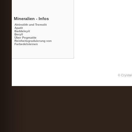
Mineralien - Infos
Aktinolith und Tremolit
Apatit
Baddeleyit
Beryll
Über Pegmatite
Reinheitsgraduierung von
Farbedelsteinen
© Crystal