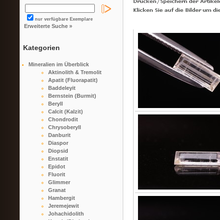
nur verfügbare Exemplare
Erweiterte Suche »
Kategorien
Mineralien im Überblick
Aktinolith & Tremolit
Apatit (Fluorapatit)
Baddeleyit
Bernstein (Burmit)
Beryll
Calcit (Kalzit)
Chondrodit
Chrysoberyll
Danburit
Diaspor
Diopsid
Enstatit
Epidot
Fluorit
Glimmer
Granat
Hambergit
Jeremejewit
Johachidolith