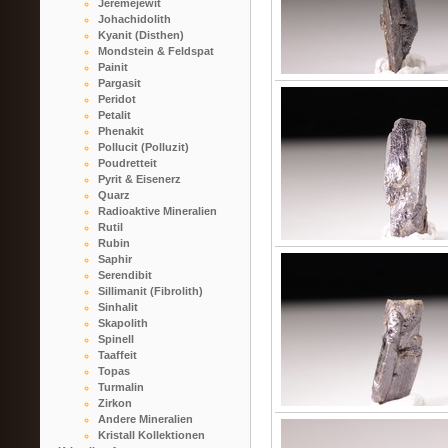
Jeremejewit
Johachidolith
Kyanit (Disthen)
Mondstein & Feldspat
Painit
Pargasit
Peridot
Petalit
Phenakit
Pollucit (Polluzit)
Poudretteit
Pyrit & Eisenerz
Quarz
Radioaktive Mineralien
Rutil
Rubin
Saphir
Serendibit
Sillimanit (Fibrolith)
Sinhalit
Skapolith
Spinell
Taaffeit
Topas
Turmalin
Zirkon
Andere Mineralien
Kristall Kollektionen