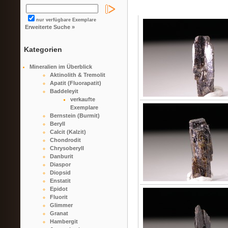
nur verfügbare Exemplare
Erweiterte Suche »
Kategorien
Mineralien im Überblick
Aktinolith & Tremolit
Apatit (Fluorapatit)
Baddeleyit
verkaufte
Exemplare
Bernstein (Burmit)
Beryll
Calcit (Kalzit)
Chondrodit
Chrysoberyll
Danburit
Diaspor
Diopsid
Enstatit
Epidot
Fluorit
Glimmer
Granat
Hambergit