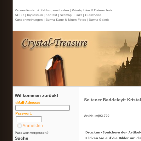
Versandkosten & Zahlungsmethoden |
Privatsphäre & Datenschutz
AGB`s |
Impressum |
Kontakt
| Sitemap |
Links |
Gutscheine
Kundenmeinungen |
Burma Karte & Minen Fotos |
Burma Galerie
Willkommen zurück!
Seltener Baddeleyit Kristal
eMail-Adresse:
Passwort:
Art.Nr.: mj03-700
Passwort vergessen?
Suche