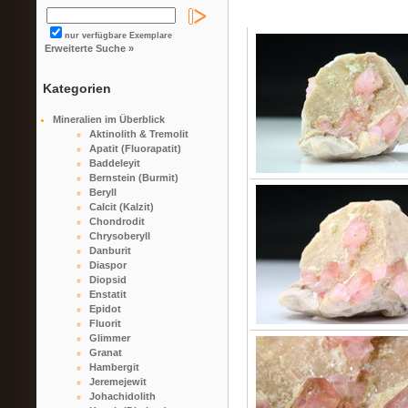
nur verfügbare Exemplare
Erweiterte Suche »
Kategorien
Mineralien im Überblick
Aktinolith & Tremolit
Apatit (Fluorapatit)
Baddeleyit
Bernstein (Burmit)
Beryll
Calcit (Kalzit)
Chondrodit
Chrysoberyll
Danburit
Diaspor
Diopsid
Enstatit
Epidot
Fluorit
Glimmer
Granat
Hambergit
Jeremejewit
Johachidolith