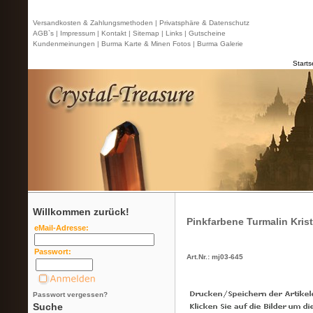
Versandkosten & Zahlungsmethoden |
Privatsphäre & Datenschutz
AGB`s |
Impressum |
Kontakt
| Sitemap |
Links |
Gutscheine
Kundenmeinungen |
Burma Karte & Minen Fotos |
Burma Galerie
Starts
Willkommen zurück!
Pinkfarbene Turmalin Krist
eMail-Adresse:
Passwort:
Art.Nr.: mj03-645
Passwort vergessen?
Suche