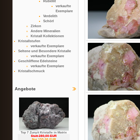
Rubellit
verkaufte
Exemplare
Verdelith
Schörl
Zirkon
Andere Mineralien
Kristall Kollektionen
Kristallstufen
verkaufte Exemplare
Seltene und Besondere Kristalle
verkaufte Exemplare
Geschliffene Edelsteine
verkaufte Exemplare
Kristallschmuck
Angebote
Top 7 Zunyit Kristalle in Matrix
Statt 280,00 EUR
Nur 155,00 EUR