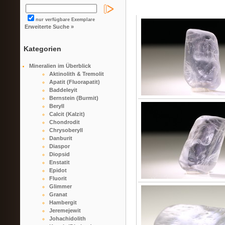
nur verfügbare Exemplare
Erweiterte Suche »
Kategorien
Mineralien im Überblick
Aktinolith & Tremolit
Apatit (Fluorapatit)
Baddeleyit
Bernstein (Burmit)
Beryll
Calcit (Kalzit)
Chondrodit
Chrysoberyll
Danburit
Diaspor
Diopsid
Enstatit
Epidot
Fluorit
Glimmer
Granat
Hambergit
Jeremejewit
Johachidolith