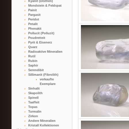
Kyanit (Disthen)
Mondstein & Feldspat
Painit
Pargasit
Peridot
Petalit
Phenakit
Pollucit (Polluzit)
Poudretteit
Pyrit & Eisenerz
Quarz
Radioaktive Mineralien
Rutil
Rubin
Saphir
Serendibit
Sillimanit (Fibrolith)
verkaufte
Exemplare
Sinhalit
Skapolith
Spinell
Taaffeit
Topas
Turmalin
Zirkon
Andere Mineralien
Kristall Kollektionen