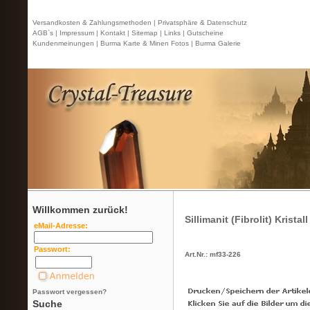
Versandkosten & Zahlungsmethoden |
Privatsphäre & Datenschutz
AGB`s |
Impressum |
Kontakt
| Sitemap |
Links |
Gutscheine
Kundenmeinungen |
Burma Karte & Minen Fotos |
Burma Galerie
Willkommen zurück!
Sillimanit (Fibrolit) Kristall
eMail-Adresse:
Passwort:
Art.Nr.: mf33-226
Passwort vergessen?
Suche