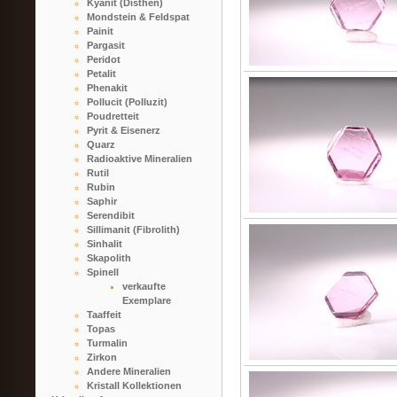
Kyanit (Disthen)
Mondstein & Feldspat
Painit
Pargasit
Peridot
Petalit
Phenakit
Pollucit (Polluzit)
Poudretteit
Pyrit & Eisenerz
Quarz
Radioaktive Mineralien
Rutil
Rubin
Saphir
Serendibit
Sillimanit (Fibrolith)
Sinhalit
Skapolith
Spinell
verkaufte
Exemplare
Taaffeit
Topas
Turmalin
Zirkon
Andere Mineralien
Kristall Kollektionen