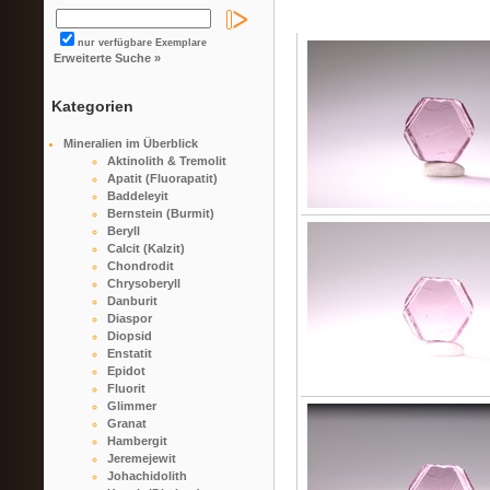
nur verfügbare Exemplare
Erweiterte Suche »
Kategorien
Mineralien im Überblick
Aktinolith & Tremolit
Apatit (Fluorapatit)
Baddeleyit
Bernstein (Burmit)
Beryll
Calcit (Kalzit)
Chondrodit
Chrysoberyll
Danburit
Diaspor
Diopsid
Enstatit
Epidot
Fluorit
Glimmer
Granat
Hambergit
Jeremejewit
Johachidolith