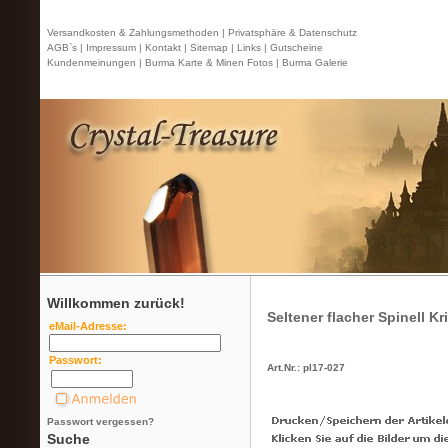
Versandkosten & Zahlungsmethoden |
Privatsphäre & Datenschutz
AGB`s |
Impressum |
Kontakt
| Sitemap |
Links |
Gutscheine
Kundenmeinungen |
Burma Karte & Minen Fotos |
Burma Galerie
Willkommen zurück!
Seltener flacher Spinell Kri
eMail-Adresse:
Passwort:
Art.Nr.: pl17-027
Passwort vergessen?
Suche