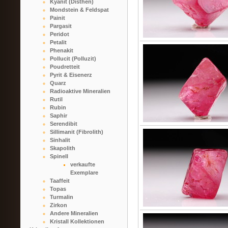
Kyanit (Disthen)
Mondstein & Feldspat
Painit
Pargasit
Peridot
Petalit
Phenakit
Pollucit (Polluzit)
Poudretteit
Pyrit & Eisenerz
Quarz
Radioaktive Mineralien
Rutil
Rubin
Saphir
Serendibit
Sillimanit (Fibrolith)
Sinhalit
Skapolith
Spinell
verkaufte
Exemplare
Taaffeit
Topas
Turmalin
Zirkon
Andere Mineralien
Kristall Kollektionen