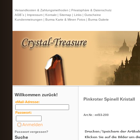
Versandkosten & Zahlungsmethoden |
Privatsphäre & Datenschutz
AGB`s |
Impressum |
Kontakt
| Sitemap |
Links |
Gutscheine
Kundenmeinungen |
Burma Karte & Minen Fotos |
Burma Galerie
Willkommen zurück!
Pinkroter Spinell Kristall
eMail-Adresse:
Passwort:
Art.Nr.: mf33-200
Passwort vergessen?
Suche