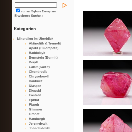
nur verfügbare Exemplare
Erweiterte Suche »
Kategorien
Mineralien im Überblick
Aktinolith & Tremolit
Apatit (Fluorapatit)
Baddeleyit
Bernstein (Burmit)
Beryll
Calcit (Kalzit)
Chondrodit
Chrysoberyll
Danburit
Diaspor
Diopsid
Enstatit
Epidot
Fluorit
Glimmer
Granat
Hambergit
Jeremejewit
Johachidolith