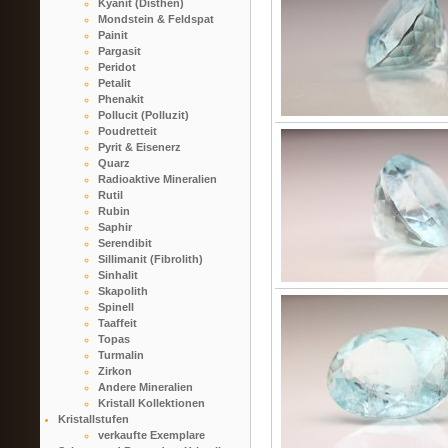
Kyanit (Disthen)
Mondstein & Feldspat
Painit
Pargasit
Peridot
Petalit
Phenakit
Pollucit (Polluzit)
Poudretteit
Pyrit & Eisenerz
Quarz
Radioaktive Mineralien
Rutil
Rubin
Saphir
Serendibit
Sillimanit (Fibrolith)
Sinhalit
Skapolith
Spinell
Taaffeit
Topas
Turmalin
Zirkon
Andere Mineralien
Kristall Kollektionen
Kristallstufen
verkaufte Exemplare