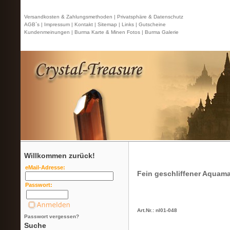
Versandkosten & Zahlungsmethoden |
Privatsphäre & Datenschutz
AGB`s |
Impressum |
Kontakt
| Sitemap |
Links |
Gutscheine
Kundenmeinungen |
Burma Karte & Minen Fotos |
Burma Galerie
Willkommen zurück!
eMail-Adresse:
Fein geschliffener Aquama
Passwort:
Art.Nr.: nl01-048
Passwort vergessen?
Suche