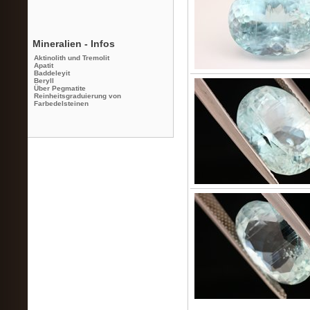
Mineralien - Infos
Aktinolith und Tremolit
Apatit
Baddeleyit
Beryll
Über Pegmatite
Reinheitsgraduierung von
Farbedelsteinen