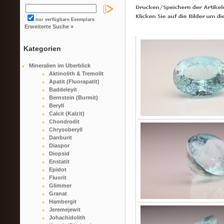
nur verfügbare Exemplare
Erweiterte Suche »
Kategorien
Mineralien im Überblick
Aktinolith & Tremolit
Apatit (Fluorapatit)
Baddeleyit
Bernstein (Burmit)
Beryll
Calcit (Kalzit)
Chondrodit
Chrysoberyll
Danburit
Diaspor
Diopsid
Enstatit
Epidot
Fluorit
Glimmer
Granat
Hambergit
Jeremejewit
Johachidolith