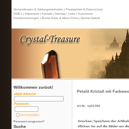
Versandkosten & Zahlungsmethoden |
Privatsphäre & Datenschutz
AGB`s |
Impressum |
Kontakt
| Sitemap |
Links |
Gutscheine
Kundenmeinungen |
Burma Karte & Minen Fotos |
Burma Galerie
Willkommen zurück!
Petalit Kristall mit Farbwe
eMail-Adresse:
Passwort:
Art.Nr.: mj03-565
Passwort vergessen?
Suche