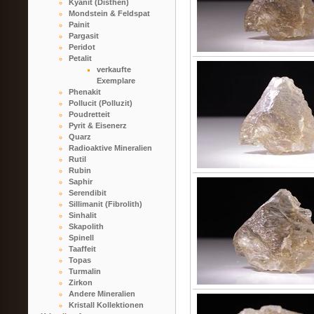
Kyanit (Disthen)
Mondstein & Feldspat
Painit
Pargasit
Peridot
Petalit
verkaufte
Exemplare
Phenakit
Pollucit (Polluzit)
Poudretteit
Pyrit & Eisenerz
Quarz
Radioaktive Mineralien
Rutil
Rubin
Saphir
Serendibit
Sillimanit (Fibrolith)
Sinhalit
Skapolith
Spinell
Taaffeit
Topas
Turmalin
Zirkon
Andere Mineralien
Kristall Kollektionen