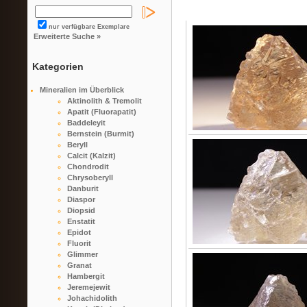
nur verfügbare Exemplare
Erweiterte Suche »
Kategorien
Mineralien im Überblick
Aktinolith & Tremolit
Apatit (Fluorapatit)
Baddeleyit
Bernstein (Burmit)
Beryll
Calcit (Kalzit)
Chondrodit
Chrysoberyll
Danburit
Diaspor
Diopsid
Enstatit
Epidot
Fluorit
Glimmer
Granat
Hambergit
Jeremejewit
Johachidolith