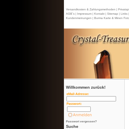
Versandkosten & Zahlungsmethoden |
Privatsp
AGB`s |
Impressum |
Kontakt
| Sitemap |
Links 
Kundenmeinungen |
Burma Karte & Minen Foto
Willkommen zurück!
eMail-Adresse:
Passwort:
Passwort vergessen?
Suche