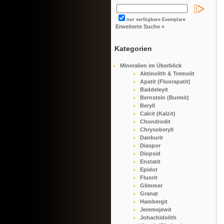
nur verfügbare Exemplare
Erweiterte Suche »
Kategorien
Mineralien im Überblick
Aktinolith & Tremolit
Apatit (Fluorapatit)
Baddeleyit
Bernstein (Burmit)
Beryll
Calcit (Kalzit)
Chondrodit
Chrysoberyll
Danburit
Diaspor
Diopsid
Enstatit
Epidot
Fluorit
Glimmer
Granat
Hambergit
Jeremejewit
Johachidolith