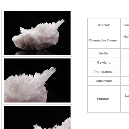
Mineral:
Turm
Na(
Chemische Formel:
Größe:
Gewicht:
Transparenz:
Stückzahl:
La
Fundort: