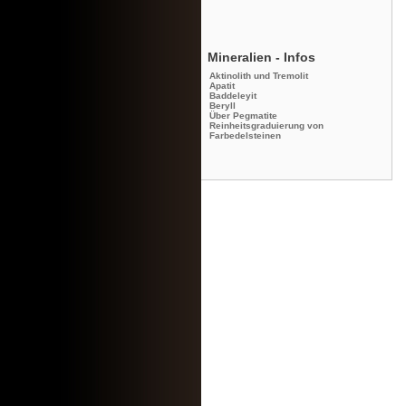
Mineralien - Infos
Aktinolith und Tremolit
Apatit
Baddeleyit
Beryll
Über Pegmatite
Reinheitsgraduierung von
Farbedelsteinen