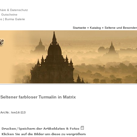
häre & Datenschutz
|
Gutscheine
s |
Burma Galerie
Startseite
»
Katalog
»
Seltene und Besondere
Seltener farbloser Turmalin in Matrix
Art.Nr.: km14-113