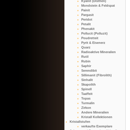
Kyanit (Disthen)
Mondstein & Feldspat
Painit
Pargasit
Peridot
Petalit
Phenakit
Pollucit (Polluzit)
Poudretteit
Pyrit & Eisenerz
Quarz
Radioaktive Mineralien
Rutil
Rubin
Saphir
Serendibit
Sillimanit (Fibrolith)
Sinhalit
Skapolith
Spinell
Taaffeit
Topas
Turmalin
Zirkon
Andere Mineralien
Kristall Kollektionen
Kristallstufen
verkaufte Exemplare