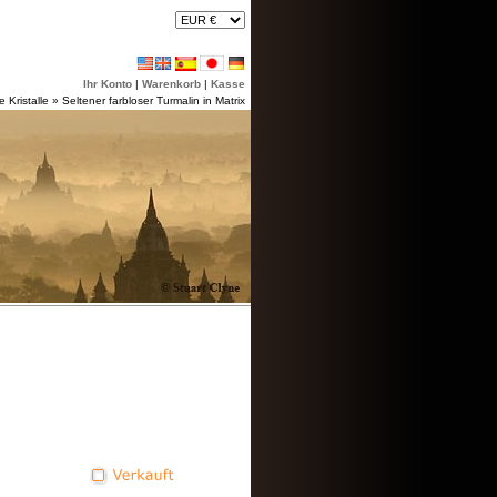
Ihr Konto
|
Warenkorb
|
Kasse
 Kristalle
»
Seltener farbloser Turmalin in Matrix