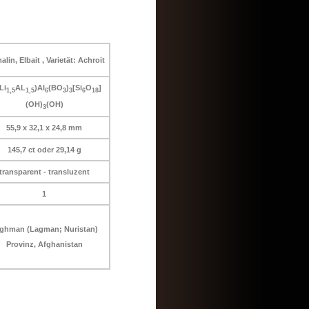
alin, Elbait , Varietät: Achroit
Li
AL
)Al
(BO
)
[Si
O
]
1,5
1,5
6
3
3
6
18
(OH)
(OH)
3
55,9 x 32,1 x 24,8 mm
145,7 ct oder 29,14 g
transparent - transluzent
1
ghman (Lagman; Nuristan)
Provinz, Afghanistan