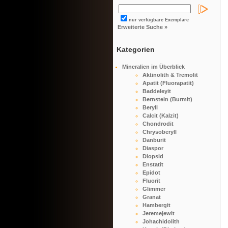
nur verfügbare Exemplare
Erweiterte Suche »
Kategorien
Mineralien im Überblick
Aktinolith & Tremolit
Apatit (Fluorapatit)
Baddeleyit
Bernstein (Burmit)
Beryll
Calcit (Kalzit)
Chondrodit
Chrysoberyll
Danburit
Diaspor
Diopsid
Enstatit
Epidot
Fluorit
Glimmer
Granat
Hambergit
Jeremejewit
Johachidolith