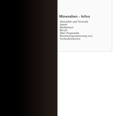
Mineralien - Infos
Aktinolith und Tremolit
Apatit
Baddeleyit
Beryll
Über Pegmatite
Reinheitsgraduierung von
Farbedelsteinen