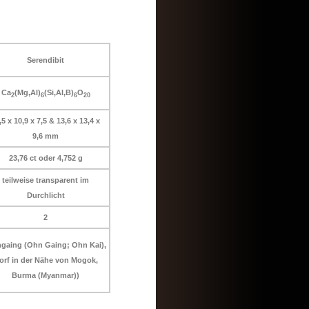
Serendibit
Ca
(Mg,Al)
(Si,Al,B)
O
2
6
6
20
,5 x 10,9 x 7,5 & 13,6 x 13,4 x
9,6 mm
23,76 ct oder 4,752 g
teilweise transparent im
Durchlicht
2
gaing (Ohn Gaing; Ohn Kai),
orf in der Nähe von Mogok,
Burma (Myanmar))