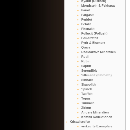
Kyanit (Disthen)
Mondstein & Feldspat
Painit
Pargasit
Peridot
Petalit
Phenakit
Pollucit (Polluzit)
Poudretteit
Pyrit & Eisenerz
Quarz
Radioaktive Mineralien
Rutil
Rubin
Saphir
Serendibit
Sillimanit (Fibrolith)
Sinhalit
Skapolith
Spinell
Taaffeit
Topas
Turmalin
Zirkon
Andere Mineralien
Kristall Kollektionen
Kristallstufen
verkaufte Exemplare