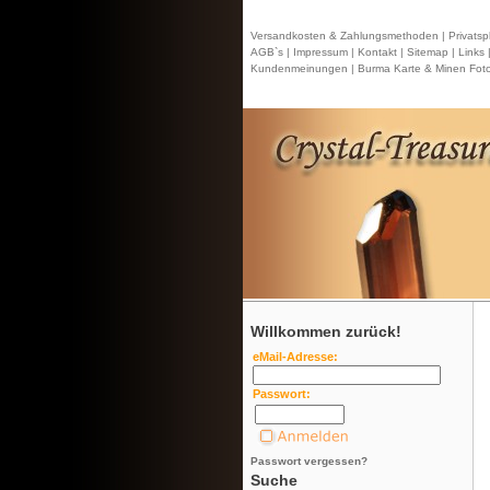
Versandkosten & Zahlungsmethoden |
Privatsp
AGB`s |
Impressum |
Kontakt
| Sitemap |
Links 
Kundenmeinungen |
Burma Karte & Minen Foto
Willkommen zurück!
eMail-Adresse:
Passwort:
Passwort vergessen?
Suche