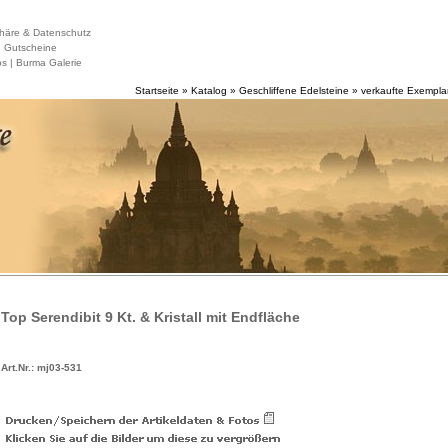
häre & Datenschutz
|
Gutscheine
s |
Burma Galerie
Startseite
»
Katalog
»
Geschliffene Edelsteine
»
verkaufte Exempla
Top Serendibit 9 Kt. & Kristall mit Endfläche
Art.Nr.: mj03-531