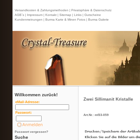
Versandkosten & Zahlungsmethoden |
Privatsphäre & Datenschutz
AGB`s |
Impressum |
Kontakt
| Sitemap |
Links |
Gutscheine
Kundenmeinungen |
Burma Karte & Minen Fotos |
Burma Galerie
Willkommen zurück!
Zwei Sillimanit Kristalle
eMail-Adresse:
Passwort:
Art.Nr.: mf33-059
Passwort vergessen?
Suche