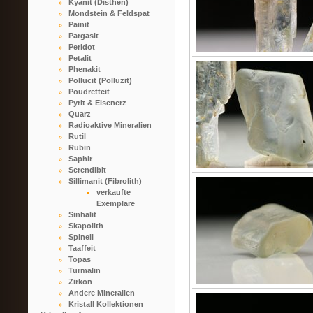
Kyanit (Disthen)
Mondstein & Feldspat
Painit
Pargasit
Peridot
Petalit
Phenakit
Pollucit (Polluzit)
Poudretteit
Pyrit & Eisenerz
Quarz
Radioaktive Mineralien
Rutil
Rubin
Saphir
Serendibit
Sillimanit (Fibrolith)
verkaufte
Exemplare
Sinhalit
Skapolith
Spinell
Taaffeit
Topas
Turmalin
Zirkon
Andere Mineralien
Kristall Kollektionen