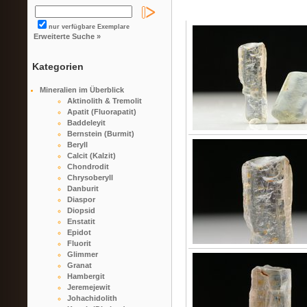
nur verfügbare Exemplare
Erweiterte Suche »
Kategorien
Mineralien im Überblick
Aktinolith & Tremolit
Apatit (Fluorapatit)
Baddeleyit
Bernstein (Burmit)
Beryll
Calcit (Kalzit)
Chondrodit
Chrysoberyll
Danburit
Diaspor
Diopsid
Enstatit
Epidot
Fluorit
Glimmer
Granat
Hambergit
Jeremejewit
Johachidolith